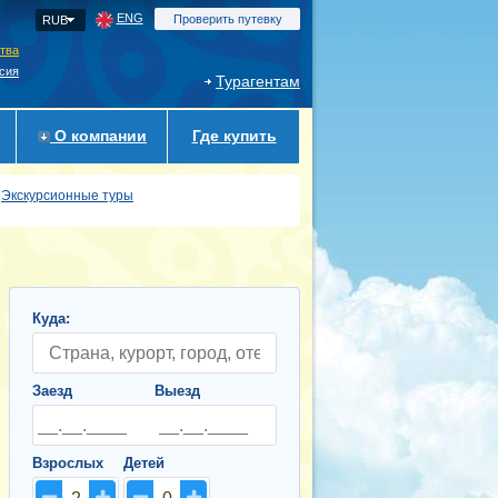
ENG
Проверить путевку
RUB
ства
сия
Турагентам
О компании
Где купить
Экскурсионные туры
Куда:
Заезд
Выезд
Взрослых
Детей