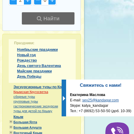
2
0
Найти
Праздники:
Ноябрьские праздники
Новый год
Рождество
День святого Валентина
Майские праздники
День Победы
Свяжитесь с нами!
Экскурсионные туры по Крыму
Крымская Кругосветка
Екатерина Маслова
сборные туры
E-mail:
sev25@kandagar.com
групповые туры
Skype: katya_kandagar
гастрономические экскурсии
Тел.:
+7 (8692) 53-50-50
(доб. 10-39)
туры для детей по Крыму
Крым
Большая Ялта
Большая Алушта
Восточный Крым