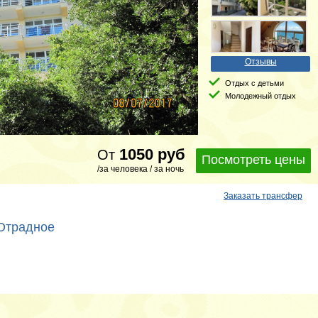
Отзывы
Отдых с детьми
Молодежный отдых
1050
руб
От
Посмотреть цены
/за человека / за ночь
Заказать трансфер
 Отрадное