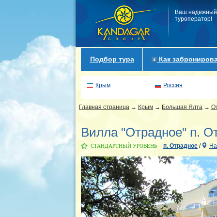
Ваш надежный
туроператор!
Подбор тура
Как забронирова
Крым
Россия
Главная страница
→
Крым
→
Большая Ялта
→
О
Вилла "Отрадное" п. О
п. Отрадное
/
На
СТАНДАРТНЫЙ УРОВЕНЬ