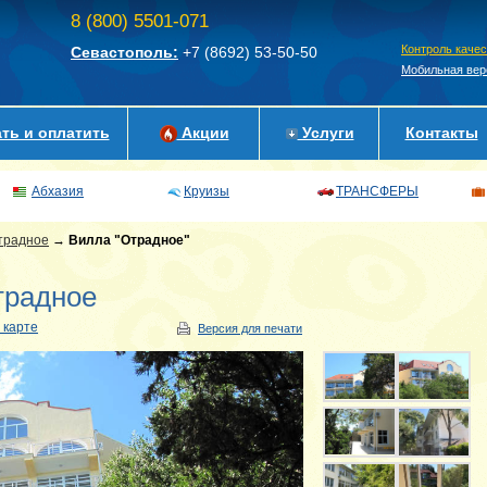
8 (800) 5501-071
Контроль каче
Севастополь:
+7 (8692)
53-50-50
Мобильная вер
ть и оплатить
Акции
Услуги
Контакты
Абхазия
Круизы
ТРАНСФЕРЫ
традное
→
Вилла "Отрадное"
традное
 карте
Версия для печати