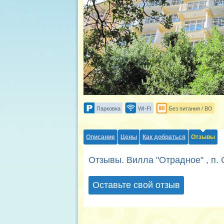
Парковка
WI-FI
Без питания / BO
Описание
Цены
Как добраться
Отзывы
Отзывы. Вилла "Отрадное" , п.
Оставьте свой отзыв