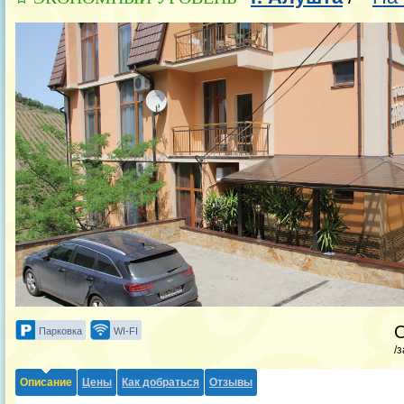
Парковка
WI-FI
/
Описание
Цены
Как добраться
Отзывы