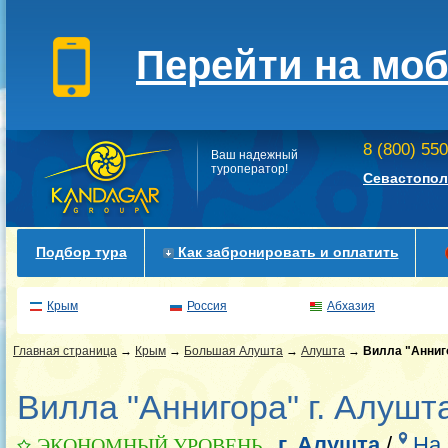
Перейти на мо
8 (800) 55
Ваш надежный
туроператор!
Севастопол
Подбор тура
Как забронировать и оплатить
Крым
Россия
Абхазия
Главная страница
→
Крым
→
Большая Алушта
→
Алушта
→
Вилла "Анниг
Вилла "Аннигора" г. Алушт
г. Алушта
/
На 
ЭКОНОМНЫЙ УРОВЕНЬ