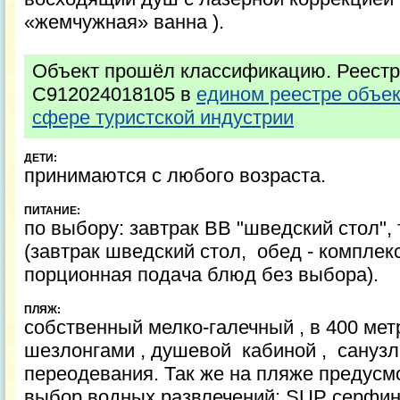
«жемчужная» ванна ).
Объект прошёл классификацию. Реестр
С912024018105 в
едином реестре объе
сфере туристской индустрии
ДЕТИ:
принимаются с любого возраста.
ПИТАНИЕ:
по выбору: завтрак ВВ "шведский стол",
(завтрак шведский стол, обед - комплек
порционная подача блюд без выбора).
ПЛЯЖ:
собственный мелко-галечный , в 400 мет
шезлонгами , душевой кабиной , сануз
переодевания. Так же на пляже предус
выбор водных развлечений: SUP серфинг