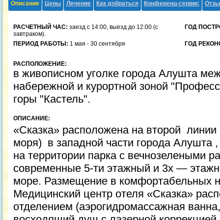
Описание
Цены
Лечение
Как добраться
Конференц-сервис
Отз
РАСЧЕТНЫЙ ЧАС:
заезд с 14:00, выезд до 12:00 (с
ГОД ПОСТР
завтраком).
ПЕРИОД РАБОТЫ:
1 мая - 30 сентября
ГОД РЕКОН
РАСПОЛОЖЕНИЕ:
в живописном уголке города Алушта ме
набережной и курортной зоной "Професс
горы "Кастель".
ОПИСАНИЕ:
«Сказка» расположена на второй линии о
моря) в западной части города Алушта 
на территории парка с вечнозелеными ра
современные 5-ти этажный и 3х — этажн
море. Размещение в комфортабельных н
Медицинский центр отеля «Сказка» рас
отделением (аэрогидромассажная ванна
восходящий душ с лазерной коррекцией в