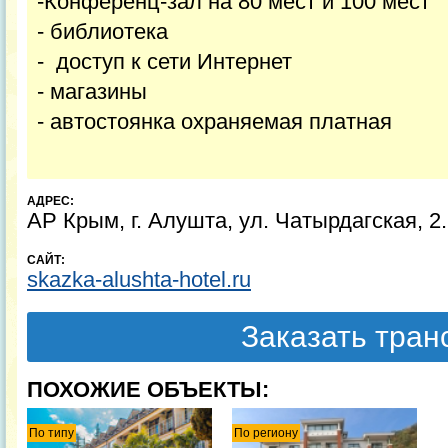
-Конференц-зал на 80 мест и 100 мест
- библиотека
- доступ к сети Интернет
- магазины
- автостоянка охраняемая платная
АДРЕС:
АР Крым, г. Алушта, ул. Чатырдагская, 2.
САЙТ:
skazka-alushta-hotel.ru
Заказать тра
ПОХОЖИЕ ОБЪЕКТЫ:
По типу
По региону