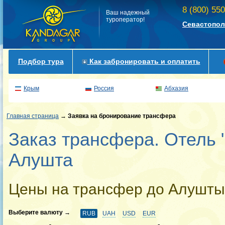
8 (800) 55
Ваш надежный
туроператор!
Севастопол
Подбор тура
Как забронировать и оплатить
Крым
Россия
Абхазия
Главная страница
→
Заявка на бронирование трансфера
Заказ трансфера. Отель 
Алушта
Цены на трансфер до Алушты
Выберите валюту →
RUB
UAH
USD
EUR