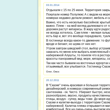
03.01.2014
Отдыхали с 15 по 25 июня. Территория закры
Покупали номер Полулюкс А с видом на море,
номерах недавно делали ремонт, мебель и са
Важно, что есть несколько бассейнов: крыты
важно. Пляж – на мой взгляд далековато от 
дорожек растут кипарисы. В жару идти радост
не всегда хотелось. Сам пляж – мелкая гальк
есть бар и, вот это вообще порадовало, туал
В гостинице всегда какое-то движение: то фу
вроде и бегают, но шума от них нет.
Утром завтрак шведский стол, выбор устраив
заказать по меню или выбрать комплексный о
набережной Алушты, то поняли что в рестор
красоты панорамный вид: море, кипарисы, с
Так как часто бываем на восточных курортах 
отзывчивый, все улыбаются. Гостиницу Сказк
Олег, Омск
20.12.2011
В "Сказке" очень красивая и большая террито
дизайнерский, в номерах современный ремон
сантехника - ок. Чисто. Убирают быстро, нез
разнообразно, вкусно, продукты качественные
птицы, воздух - супер, виды тоже. До моря и
Сказки и калитки-выхода с территории Сказк
набережной. Калитка пляжа открывается маг
комфортный. Все на очень-очень высоком уро