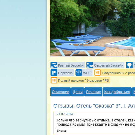
Крытый бассейн
Открытый бассейн
Парковка
WI-FI
Полупансион / 2-разо
Полный пансион / 3-разовое / FB
Описание
Цены
Лечение
Как добраться
Отзывы. Отель "Сказка" 3*, г. А
21.07.2014
Только что вернулись с отдыха в отеле Сказк
природа Крыма! Приезжайте в Сказку - не п
Елена