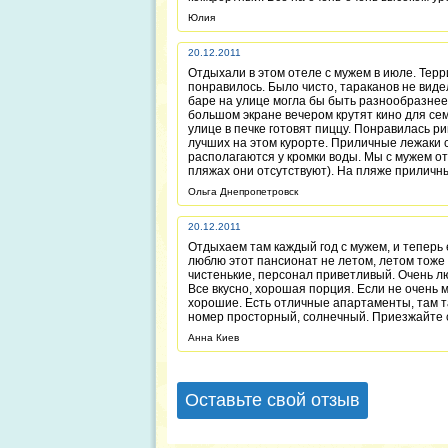
Юлия
20.12.2011
Отдыхали в этом отеле с мужем в июле. Терр
понравилось. Было чисто, тараканов не виде
баре на улице могла бы быть разнообразнее
большом экране вечером крутят кино для се
улице в печке готовят пиццу. Понравилась р
лучших на этом курорте. Приличные лежаки 
располагаются у кромки воды. Мы с мужем от
пляжах они отсутствуют). На пляже приличны
Ольга Днепропетровск
20.12.2011
Отдыхаем там каждый год с мужем, и теперь 
люблю этот пансионат не летом, летом тоже
чистенькие, персонал приветливый. Очень лю
Все вкусно, хорошая порция. Если не очень м
хорошие. Есть отличные апартаменты, там та
номер просторный, солнечный. Приезжайте с
Анна Киев
Оставьте свой отзыв