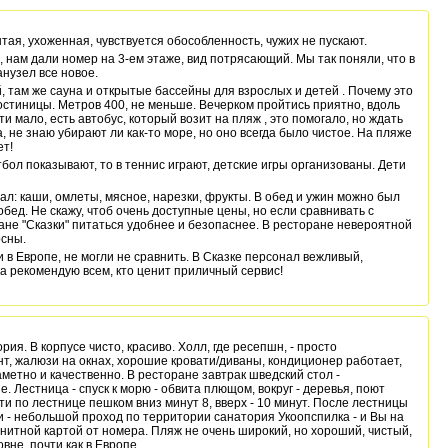
тая, ухоженная, чувствуется обособленность, чужих не пускают.
 нам дали номер на 3-ем этаже, вид потрясающий. Мы так поняли, что в
нузел все новое.
й, там же сауна и открытые бассейны для взрослых и детей . Почему это
гостиницы. Метров 400, не меньше. Вечерком пройтись приятно, вдоль
и мало, есть автобус, который возит на пляж , это помогало, но ждать
а, не знаю убирают ли как-то море, но оно всегда было чистое. На пляже
ет!
тбол показывают, то в теннис играют, детские игры организованы. Дети
ал: каши, омлеты, мясное, нарезки, фрукты. В обед и ужин можно был
бед. Не скажу, чтоб очень доступные цены, но если сравнивать с
ане "Сказки" питаться удобнее и безопаснее. В ресторане невероятной
осны.
и в Европе, не могли не сравнить. В Сказке персонал вежливый,
а рекомендую всем, кто ценит приличный сервис!
рия. В корпусе чисто, красиво. Холл, где ресепшн, - просто
т, жалюзи на окнах, хорошие кровати/диваны, кондиционер работает,
аметно и качественно. В ресторане завтрак шведский стол -
. Лестница - спуск к морю - обвита плющом, вокруг - деревья, поют
дти по лестнице пешком вниз минут 8, вверх - 10 минут. После лестницы
и - небольшой проход по территории санатория Укоопспилка - и Вы на
нитной картой от номера. Пляж не очень широкий, но хороший, чистый,
вне, почти как в Европе.