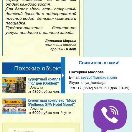
отдых каждого гостя.
Для деток здесь есть открытый
детский бассейн с подогреваемой
пресной водой, детская комната и
площадка.
Предоставляется бесплатная
услуга позднего и раннего заезда.
Данилова Марина
начальник отдела
продаж -
8 лет
Свяжитесь с нами!
Похожие объекты:
Екатерина Маслова
E-mail:
sev25@kandagar.com
Курортный комплекс
По типу
Skype: katya_kandagar
"Голден (Golden)"
г. Алушта
Тел.:
+7 (8692) 53-50-50
(доб. 10-39)
от
4800
руб
за чел. / сутки
Курортный комплекс "Море
По региону
(Wellness SPA Hotel Море)"
г. Алушта
от
6000
руб
за чел. / сутки
Праздники: