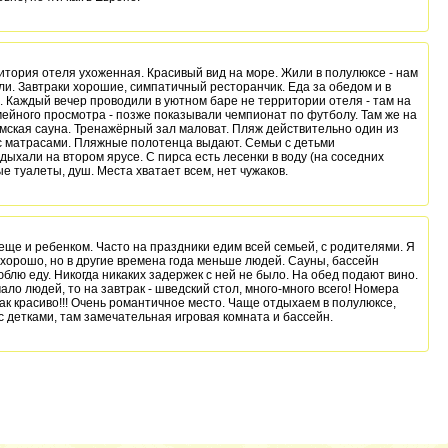
итория отеля ухоженная. Красивый вид на море. Жили в полулюксе - нам
ли. Завтраки хорошие, симпатичный ресторанчик. Еда за обедом и в
. Каждый вечер проводили в уютном баре не территории отеля - там на
мейного просмотра - позже показывали чемпионат по футболу. Там же на
имская сауна. Тренажёрный зал маловат. Пляж действительно один из
с матрасами. Пляжные полотенца выдают. Семьи с детьми
дыхали на втором ярусе. С пирса есть лесенки в воду (на соседних
е туалеты, душ. Места хватает всем, нет чужаков.
еще и ребенком. Часто на праздники едим всей семьей, с родителями. Я
 хорошо, но в другие времена года меньше людей. Сауны, бассейн
блю еду. Никогда никаких задержек с ней не было. На обед подают вино.
ало людей, то на завтрак - шведский стол, много-много всего! Номера
к красиво!!! Очень романтичное место. Чаще отдыхаем в полулюксе,
 детками, там замечательная игровая комната и бассейн.