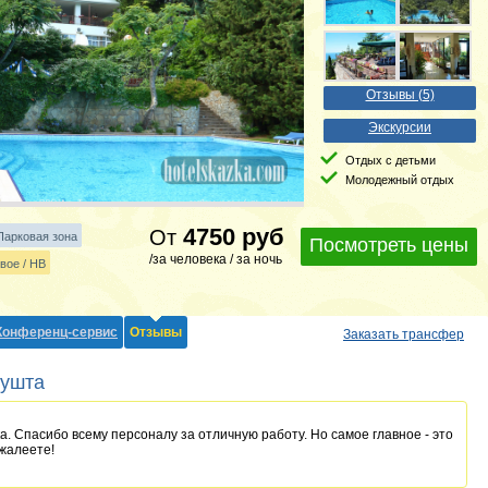
Отзывы (5)
Экскурсии
Отдых с детьми
Молодежный отдых
4750
руб
От
Парковая зона
Посмотреть цены
/за человека / за ночь
вое / HB
Конференц-сервис
Отзывы
Заказать трансфер
лушта
а. Спасибо всему персоналу за отличную работу. Но самое главное - это
ожалеете!