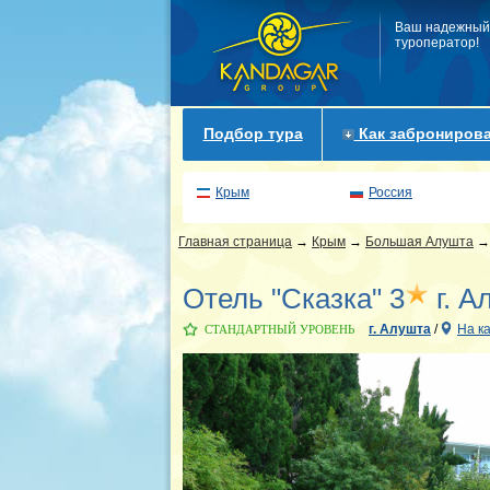
Ваш надежный
туроператор!
Подбор тура
Как забронирова
Крым
Россия
Главная страница
→
Крым
→
Большая Алушта
Отель "Сказка" 3
г. А
г. Алушта
/
На к
СТАНДАРТНЫЙ УРОВЕНЬ