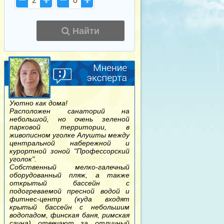
2
0
Найти
Уютно как дома!
Расположен санаторий на
небольшой, но очень зеленой
парковой территории, в
живописном уголке Алушты между
центральной набережной и
курортной зоной "Профессорский
уголок".
Собственный мелко-галечный
оборудованный пляж, а также
открытый бассейн с
подогреваемой пресной водой и
фитнес-центр (куда входят
крытый бассейн с небольшим
водопадом, финская баня, римская
сауна) отвечают за отличный