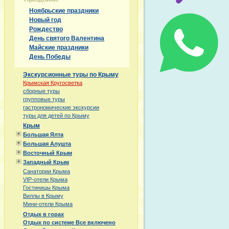
Ноябрьские праздники
Новый год
Рождество
День святого Валентина
Майские праздники
День Победы
Экскурсионные туры по Крыму
Крымская Кругосветка
сборные туры
групповые туры
гастрономические экскурсии
туры для детей по Крыму
Крым
Большая Ялта
Большая Алушта
Восточный Крым
Западный Крым
Санатории Крыма
VIP-отели Крыма
Гостиницы Крыма
Виллы в Крыму
Мини-отели Крыма
Отдых в горах
Отдых по системе Все включено