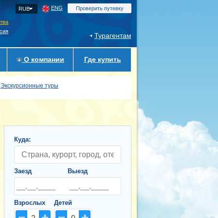
ENG
Проверить путевку
RUB
ства
сия
Турагентам
О компании
Где купить
Экскурсионные туры
Куда:
Заезд
Выезд
Взрослых
Детей