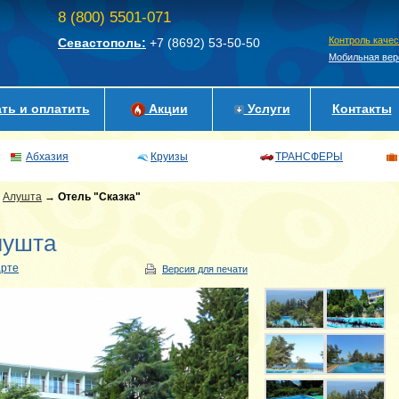
8 (800) 5501-071
Контроль каче
Севастополь:
+7 (8692)
53-50-50
Мобильная вер
ть и оплатить
Акции
Услуги
Контакты
Абхазия
Круизы
ТРАНСФЕРЫ
→
Алушта
→
Отель "Сказка"
лушта
арте
Версия для печати