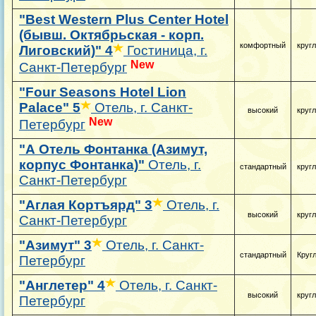
"Best Western Plus Center Hotel
(бывш. Октябрьская - корп.
комфортный
круг
Лиговский)"
4
Гостиница, г.
New
Санкт-Петербург
"Four Seasons Hotel Lion
Palace"
5
Отель, г. Санкт-
высокий
круг
New
Петербург
"А Отель Фонтанка (Азимут,
корпус Фонтанка)"
Отель, г.
стандартный
круг
Санкт-Петербург
"Аглая Кортъярд"
3
Отель, г.
высокий
круг
Санкт-Петербург
"Азимут"
3
Отель, г. Санкт-
стандартный
Круг
Петербург
"Англетер"
4
Отель, г. Санкт-
высокий
круг
Петербург