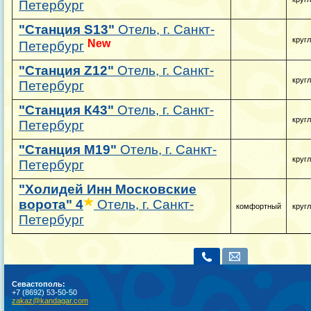
Петербург
"Станция S13"
Отель, г. Санкт-
круг
New
Петербург
"Станция Z12"
Отель, г. Санкт-
круг
Петербург
"Станция К43"
Отель, г. Санкт-
круг
Петербург
"Станция М19"
Отель, г. Санкт-
круг
Петербург
"Холидей Инн Московские
ворота"
4
Отель, г. Санкт-
комфортный
круг
Петербург
Севастополь:
+7 (8692) 53-50-50
zakaz@kandagar.com