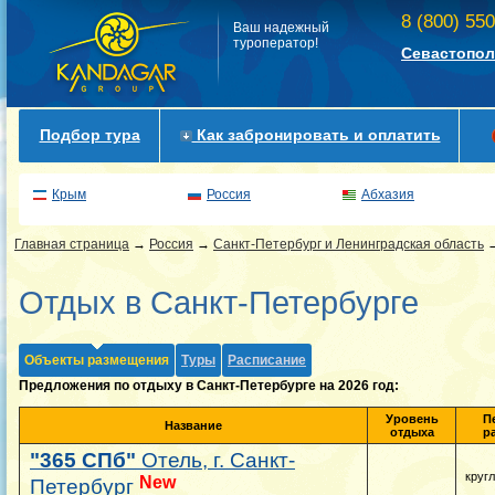
8 (800) 55
Ваш надежный
туроператор!
Севастопол
Подбор тура
Как забронировать и оплатить
Крым
Россия
Абхазия
Главная страница
→
Россия
→
Санкт-Петербург и Ленинградская область
Отдых в Санкт-Петербурге
Объекты размещения
Туры
Расписание
Предложения по отдыху в Санкт-Петербурге на 2026 год:
Уровень
П
Название
отдыха
р
"365 СПб"
Отель, г. Санкт-
круг
New
Петербург