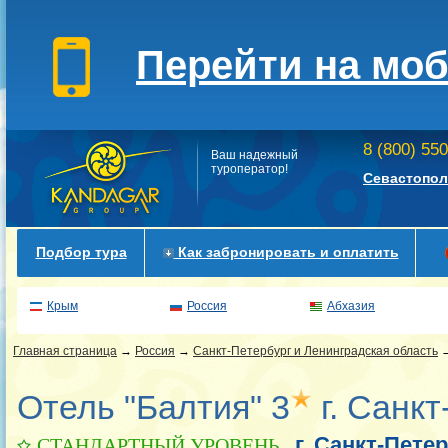
Перейти на мо
8 (800) 55
Ваш надежный
туроператор!
Севастопол
Подбор тура
Как забронировать и оплатить
Крым
Россия
Абхазия
Главная страница
→
Россия
→
Санкт-Петербург и Ленинградская область
Отель "Балтия" 3
г. Санкт
г. Санкт-Пете
СТАНДАРТНЫЙ УРОВЕНЬ