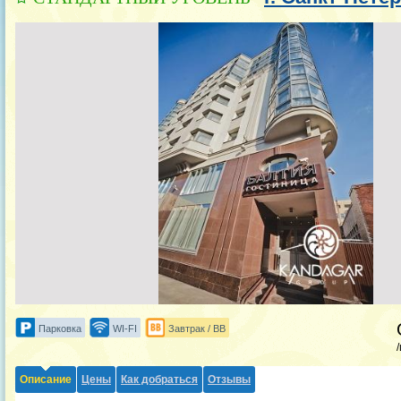
Парковка
WI-FI
Завтрак / BB
Описание
Цены
Как добраться
Отзывы