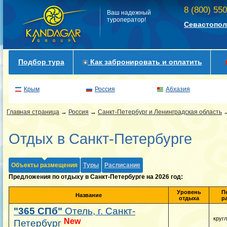
8 (800) 55
Ваш надежный
туроператор!
Севастопол
Подбор тура
Как забронировать и оплатить
Крым
Россия
Абхазия
Главная страница
→
Россия
→
Санкт-Петербург и Ленинградская область
Отдых в Санкт-Петербурге
Объекты размещения
Туры
Расписание
Предложения по отдыху в Санкт-Петербурге на 2026 год:
Уровень
П
Название
отдыха
р
"365 СПб"
Отель, г. Санкт-
круг
New
Петербург