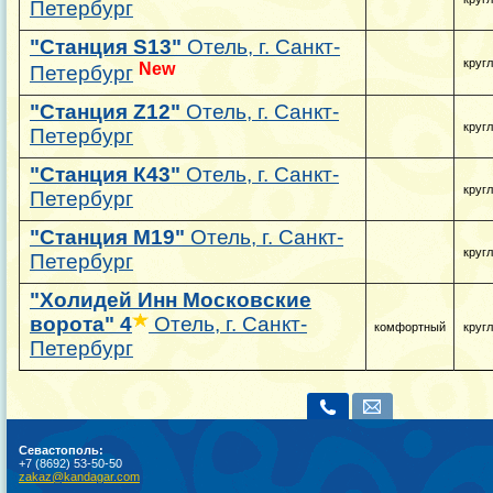
Петербург
"Станция S13"
Отель, г. Санкт-
круг
New
Петербург
"Станция Z12"
Отель, г. Санкт-
круг
Петербург
"Станция К43"
Отель, г. Санкт-
круг
Петербург
"Станция М19"
Отель, г. Санкт-
круг
Петербург
"Холидей Инн Московские
ворота"
4
Отель, г. Санкт-
комфортный
круг
Петербург
Севастополь:
+7 (8692) 53-50-50
zakaz@kandagar.com