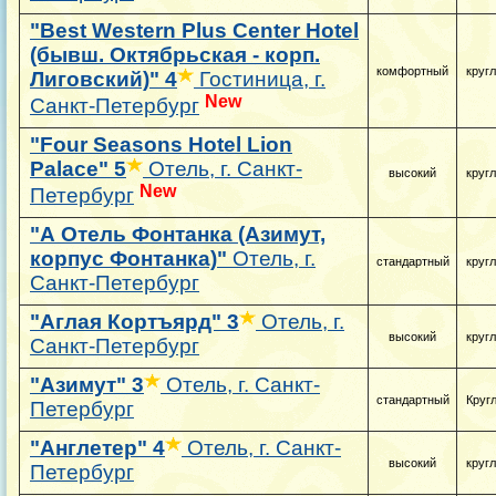
"Best Western Plus Center Hotel
(бывш. Октябрьская - корп.
комфортный
круг
Лиговский)"
4
Гостиница, г.
New
Санкт-Петербург
"Four Seasons Hotel Lion
Palace"
5
Отель, г. Санкт-
высокий
круг
New
Петербург
"А Отель Фонтанка (Азимут,
корпус Фонтанка)"
Отель, г.
стандартный
круг
Санкт-Петербург
"Аглая Кортъярд"
3
Отель, г.
высокий
круг
Санкт-Петербург
"Азимут"
3
Отель, г. Санкт-
стандартный
Круг
Петербург
"Англетер"
4
Отель, г. Санкт-
высокий
круг
Петербург