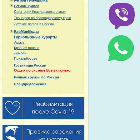
Регион Геленджика
Регион Туапсе
Санатории Краснодарского края
Трансфер по Краснодарскому краю
Детские лагеря в России
КавМинВоды
Горнолыжные курорты
Архыз
Красная поляна
Домбай
Приэльбрусье
Гостиницы России
Отдых по системе Все включено
Речные круизы по России
Спецпредложения