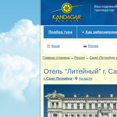
Ваш надежный
туроператор!
Подбор тура
Как забронирова
Крым
Россия
Главная страница
→
Россия
→
Санкт-Петербург 
Отель "Литейный" г. С
г. Санкт-Петербург
/
На карте