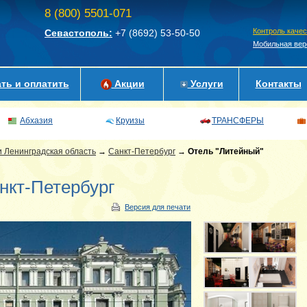
8 (800) 5501-071
Контроль каче
Севастополь:
+7 (8692)
53-50-50
Мобильная вер
ть и оплатить
Акции
Услуги
Контакты
Абхазия
Круизы
ТРАНСФЕРЫ
и Ленинградская область
→
Санкт-Петербург
→
Отель "Литейный"
анкт-Петербург
Версия для печати