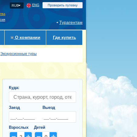
ENG
Проверить путевку
RUB
ства
сия
Турагентам
О компании
Где купить
Экскурсионные туры
Куда:
Заезд
Выезд
Взрослых
Детей