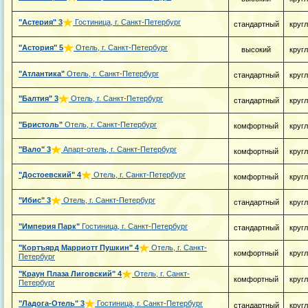
"Астерия"
3
Гостиница, г. Санкт-Петербург
стандартный
круг
"Астория"
5
Отель, г. Санкт-Петербург
высокий
круг
"Атлантика"
Отель, г. Санкт-Петербург
стандартный
круг
"Балтия"
3
Отель, г. Санкт-Петербург
стандартный
круг
"Бристоль"
Отель, г. Санкт-Петербург
комфортный
круг
"Вало"
3
Апарт-отель, г. Санкт-Петербург
комфортный
круг
"Достоевский"
4
Отель, г. Санкт-Петербург
комфортный
круг
"Ибис"
3
Отель, г. Санкт-Петербург
стандартный
круг
"Империя Парк"
Гостиница, г. Санкт-Петербург
стандартный
круг
"Кортъярд Марриотт Пушкин"
4
Отель, г. Санкт-
комфортный
круг
Петербург
"Краун Плаза Лиговский"
4
Отель, г. Санкт-
комфортный
круг
Петербург
"Ладога-Отель"
3
Гостиница, г. Санкт-Петербург
стандартный
круг