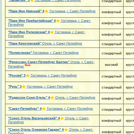
"Палантин"
3
Гостиница, г. Санкт-Петербург
стандартный
круг
"Парк Инн Невский"
4
Гостиница, г. Санкт-Петербург
комфортный
круг
"Парк Инн Прибалтийская"
4
Гостиница, г. Санкт-
комфортный
круг
Петербург
"Парк Инн Пулковская"
4
Гостиница, г. Санкт-
комфортный
круг
Петербург
"Парк Крестовский"
Отель, г. Санкт-Петербург
стандартный
круг
"Полюстрово"
Гостиница, г. Санкт-Петербург
стандартный
круг
"Ренессанс Санкт-Петербург Балтик"
Отель, г. Санкт-
высокий
круг
New
Петербург
"Россия"
3
Гостиница, г. Санкт-Петербург
стандартный
круг
"Русь"
3
Гостиница, г. Санкт-Петербург
стандартный
круг
"Рэдиссон Соня Отель"
4
Отель, г. Санкт-Петербург
комфортный
круг
"Санкт-Петербург"
4
Гостиница, г. Санкт-Петербург
стандартный
круг
"Сокос Отель Васильевский"
4
Отель, г. Санкт-
комфортный
круг
Петербург
"Сокос Отель Олимпия Гарден"
4
Отель, г. Санкт-
комфортный
круг
Петербург