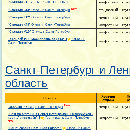
"Станция L1"
Отель, г. Санкт-Петербург
комфортный
круг
New
"Станция S13"
Отель, г. Санкт-Петербург
стандартный
круг
"Станция Z12"
Отель, г. Санкт-Петербург
комфортный
круг
"Станция К43"
Отель, г. Санкт-Петербург
комфортный
круг
"Станция М19"
Отель, г. Санкт-Петербург
комфортный
круг
"Холидей Инн Московские ворота"
4
Отель, г.
комфортный
круг
Санкт-Петербург
Санкт-Петербург и Лен
область
Уровень
П
Название
отдыха
р
New
"365 СПб"
Отель, г. Санкт-Петербург
комфортный
круг
"Best Western Plus Center Hotel (бывш. Октябрьская -
корп. Лиговский)"
4
Гостиница, г. Санкт-Петербург
комфортный
круг
New
"Four Seasons Hotel Lion Palace"
5
Отель, г. Санкт-