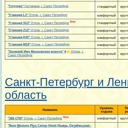
"Спутник"
Гостиница, г. Санкт-Петербург
стандартный
круг
"Станция L1"
Отель, г. Санкт-Петербург
комфортный
круг
New
"Станция S13"
Отель, г. Санкт-Петербург
стандартный
круг
"Станция Z12"
Отель, г. Санкт-Петербург
комфортный
круг
"Станция К43"
Отель, г. Санкт-Петербург
комфортный
круг
"Станция М19"
Отель, г. Санкт-Петербург
комфортный
круг
"Холидей Инн Московские ворота"
4
Отель, г.
комфортный
круг
Санкт-Петербург
Санкт-Петербург и Лен
область
Уровень
П
Название
отдыха
р
New
"365 СПб"
Отель, г. Санкт-Петербург
комфортный
круг
"Best Western Plus Center Hotel (бывш. Октябрьская -