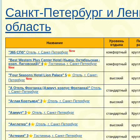
Санкт-Петербург и Лен
область
Уровень
П
Название
отдыха
р
New
"365 СПб"
Отель, г. Санкт-Петербург
комфортный
круг
"Best Western Plus Center Hotel (бывш. Октябрьская -
корп. Лиговский)"
4
Гостиница, г. Санкт-Петербург
комфортный
круг
New
"Four Seasons Hotel Lion Palace"
5
Отель, г. Санкт-
высокий
круг
New
Петербург
"А Отель Фонтанка (Азимут, корпус Фонтанка)"
Отель,
стандартный
круг
г. Санкт-Петербург
"Аглая Кортъярд"
3
Отель, г. Санкт-Петербург
высокий
круг
"Азимут"
3
Отель, г. Санкт-Петербург
стандартный
Круг
"Англетер"
4
Отель, г. Санкт-Петербург
высокий
круг
"Астерия"
3
Гостиница, г. Санкт-Петербург
стандартный
круг