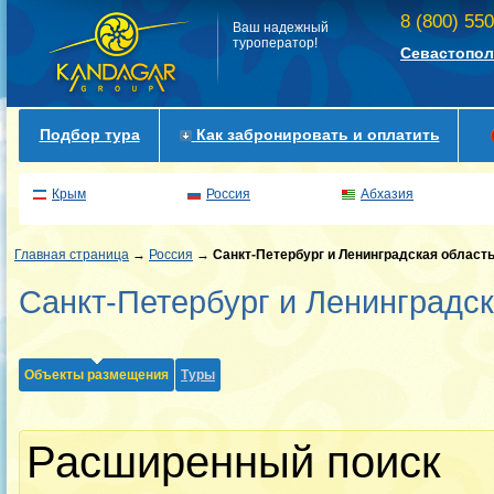
8 (800) 55
Ваш надежный
туроператор!
Севастопол
Подбор тура
Как забронировать и оплатить
Крым
Россия
Абхазия
Главная страница
→
Россия
→
Санкт-Петербург и Ленинградская област
Санкт-Петербург и Ленинградс
Объекты размещения
Туры
Расширенный поиск