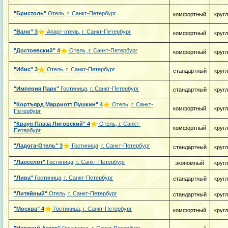
"Бристоль"
Отель, г. Санкт-Петербург
комфортный
круг
"Вало"
3
Апарт-отель, г. Санкт-Петербург
комфортный
круг
"Достоевский"
4
Отель, г. Санкт-Петербург
комфортный
круг
"Ибис"
3
Отель, г. Санкт-Петербург
стандартный
круг
"Империя Парк"
Гостиница, г. Санкт-Петербург
стандартный
круг
"Кортъярд Марриотт Пушкин"
4
Отель, г. Санкт-
комфортный
круг
Петербург
"Краун Плаза Лиговский"
4
Отель, г. Санкт-
комфортный
круг
Петербург
"Ладога-Отель"
3
Гостиница, г. Санкт-Петербург
стандартный
круг
"Ланселот"
Гостиница, г. Санкт-Петербург
экономный
круг
"Лира"
Гостиница, г. Санкт-Петербург
стандартный
круг
"Литейный"
Отель, г. Санкт-Петербург
стандартный
круг
"Москва"
4
Гостиница, г. Санкт-Петербург
комфортный
круг