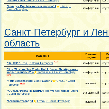
"Станция М19"
Отель, г. Санкт-Петербург
комфортный
круг
"Холидей Инн Московские ворота"
4
Отель, г.
комфортный
круг
Санкт-Петербург
Санкт-Петербург и Лен
область
Уровень
П
Название
отдыха
р
New
"365 СПб"
Отель, г. Санкт-Петербург
комфортный
круг
"Best Western Plus Center Hotel (бывш. Октябрьская -
корп. Лиговский)"
4
Гостиница, г. Санкт-Петербург
комфортный
круг
New
"Four Seasons Hotel Lion Palace"
5
Отель, г. Санкт-
высокий
круг
New
Петербург
"А Отель Фонтанка (Азимут, корпус Фонтанка)"
Отель,
стандартный
круг
г. Санкт-Петербург
"Аглая Кортъярд"
3
Отель, г. Санкт-Петербург
высокий
круг