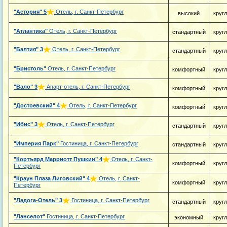
"Астория"
5
Отель, г. Санкт-Петербург
высокий
круг
"Атлантика"
Отель, г. Санкт-Петербург
стандартный
круг
"Балтия"
3
Отель, г. Санкт-Петербург
стандартный
круг
"Бристоль"
Отель, г. Санкт-Петербург
комфортный
круг
"Вало"
3
Апарт-отель, г. Санкт-Петербург
комфортный
круг
"Достоевский"
4
Отель, г. Санкт-Петербург
комфортный
круг
"Ибис"
3
Отель, г. Санкт-Петербург
стандартный
круг
"Империя Парк"
Гостиница, г. Санкт-Петербург
стандартный
круг
"Кортъярд Марриотт Пушкин"
4
Отель, г. Санкт-
комфортный
круг
Петербург
"Краун Плаза Лиговский"
4
Отель, г. Санкт-
комфортный
круг
Петербург
"Ладога-Отель"
3
Гостиница, г. Санкт-Петербург
стандартный
круг
"Ланселот"
Гостиница, г. Санкт-Петербург
экономный
круг