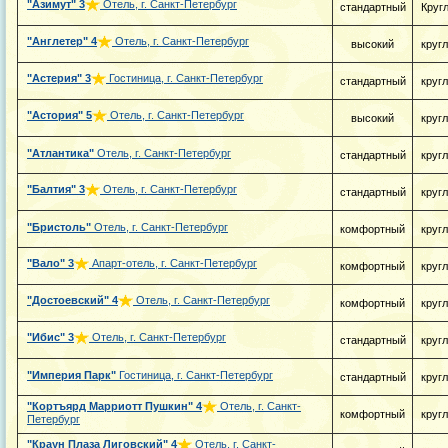
"Азимут"
3
Отель, г. Санкт-Петербург
стандартный
Круг
"Англетер"
4
Отель, г. Санкт-Петербург
высокий
круг
"Астерия"
3
Гостиница, г. Санкт-Петербург
стандартный
круг
"Астория"
5
Отель, г. Санкт-Петербург
высокий
круг
"Атлантика"
Отель, г. Санкт-Петербург
стандартный
круг
"Балтия"
3
Отель, г. Санкт-Петербург
стандартный
круг
"Бристоль"
Отель, г. Санкт-Петербург
комфортный
круг
"Вало"
3
Апарт-отель, г. Санкт-Петербург
комфортный
круг
"Достоевский"
4
Отель, г. Санкт-Петербург
комфортный
круг
"Ибис"
3
Отель, г. Санкт-Петербург
стандартный
круг
"Империя Парк"
Гостиница, г. Санкт-Петербург
стандартный
круг
"Кортъярд Марриотт Пушкин"
4
Отель, г. Санкт-
комфортный
круг
Петербург
"Краун Плаза Лиговский"
4
Отель, г. Санкт-