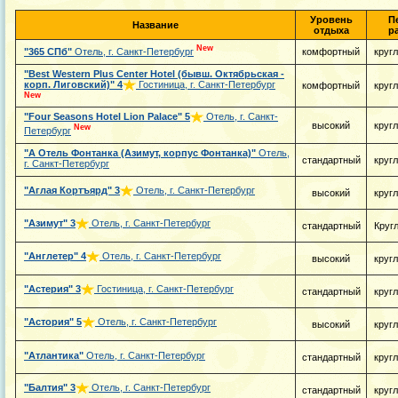
Уровень
П
Название
отдыха
р
New
"365 СПб"
Отель, г. Санкт-Петербург
комфортный
круг
"Best Western Plus Center Hotel (бывш. Октябрьская -
корп. Лиговский)"
4
Гостиница, г. Санкт-Петербург
комфортный
круг
New
"Four Seasons Hotel Lion Palace"
5
Отель, г. Санкт-
высокий
круг
New
Петербург
"А Отель Фонтанка (Азимут, корпус Фонтанка)"
Отель,
стандартный
круг
г. Санкт-Петербург
"Аглая Кортъярд"
3
Отель, г. Санкт-Петербург
высокий
круг
"Азимут"
3
Отель, г. Санкт-Петербург
стандартный
Круг
"Англетер"
4
Отель, г. Санкт-Петербург
высокий
круг
"Астерия"
3
Гостиница, г. Санкт-Петербург
стандартный
круг
"Астория"
5
Отель, г. Санкт-Петербург
высокий
круг
"Атлантика"
Отель, г. Санкт-Петербург
стандартный
круг
"Балтия"
3
Отель, г. Санкт-Петербург
стандартный
круг