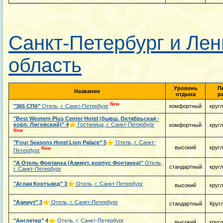
Санкт-Петербург и Лен
область
Уровень
П
Название
отдыха
р
New
"365 СПб"
Отель, г. Санкт-Петербург
комфортный
круг
"Best Western Plus Center Hotel (бывш. Октябрьская -
корп. Лиговский)"
4
Гостиница, г. Санкт-Петербург
комфортный
круг
New
"Four Seasons Hotel Lion Palace"
5
Отель, г. Санкт-
высокий
круг
New
Петербург
"А Отель Фонтанка (Азимут, корпус Фонтанка)"
Отель,
стандартный
круг
г. Санкт-Петербург
"Аглая Кортъярд"
3
Отель, г. Санкт-Петербург
высокий
круг
"Азимут"
3
Отель, г. Санкт-Петербург
стандартный
Круг
"Англетер"
4
Отель, г. Санкт-Петербург
высокий
круг