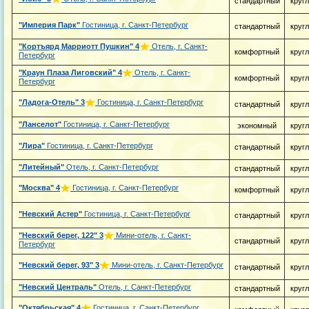
стандартный
круг
"Империя Парк"
Гостиница, г. Санкт-Петербург
стандартный
круг
"Кортъярд Марриотт Пушкин"
4
Отель, г. Санкт-
комфортный
круг
Петербург
"Краун Плаза Лиговский"
4
Отель, г. Санкт-
комфортный
круг
Петербург
"Ладога-Отель"
3
Гостиница, г. Санкт-Петербург
стандартный
круг
"Ланселот"
Гостиница, г. Санкт-Петербург
экономный
круг
"Лира"
Гостиница, г. Санкт-Петербург
стандартный
круг
"Литейный"
Отель, г. Санкт-Петербург
стандартный
круг
"Москва"
4
Гостиница, г. Санкт-Петербург
комфортный
круг
"Невский Астер"
Гостиница, г. Санкт-Петербург
стандартный
круг
"Невский берег, 122"
3
Мини-отель, г. Санкт-
стандартный
круг
Петербург
"Невский берег, 93"
3
Мини-отель, г. Санкт-Петербург
стандартный
круг
"Невский Централь"
Отель, г. Санкт-Петербург
стандартный
круг
"Октябрьская"
4
Гостиница, г. Санкт-Петербург