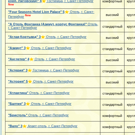
корп. Лиговский)"
4
Гостиница, г. Санкт-Петербург
комфортный
круг
New
"Four Seasons Hotel Lion Palace"
5
Отель, г. Санкт-
высокий
круг
New
Петербург
"А Отель Фонтанка (Азимут, корпус Фонтанка)"
Отель,
стандартный
круг
г. Санкт-Петербург
"Аглая Кортъярд"
3
Отель, г. Санкт-Петербург
высокий
круг
"Азимут"
3
Отель, г. Санкт-Петербург
стандартный
Круг
"Англетер"
4
Отель, г. Санкт-Петербург
высокий
круг
"Астерия"
3
Гостиница, г. Санкт-Петербург
стандартный
круг
"Астория"
5
Отель, г. Санкт-Петербург
высокий
круг
"Атлантика"
Отель, г. Санкт-Петербург
стандартный
круг
"Балтия"
3
Отель, г. Санкт-Петербург
стандартный
круг
"Бристоль"
Отель, г. Санкт-Петербург
комфортный
круг
"Вало"
3
Апарт-отель, г. Санкт-Петербург
комфортный
круг