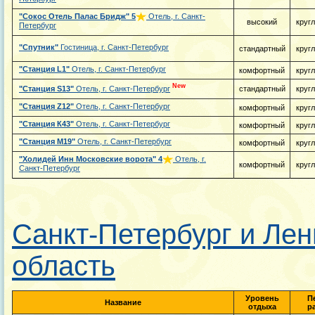
"Сокос Отель Палас Бридж"
5
Отель, г. Санкт-
высокий
круг
Петербург
"Спутник"
Гостиница, г. Санкт-Петербург
стандартный
круг
"Станция L1"
Отель, г. Санкт-Петербург
комфортный
круг
New
"Станция S13"
Отель, г. Санкт-Петербург
стандартный
круг
"Станция Z12"
Отель, г. Санкт-Петербург
комфортный
круг
"Станция К43"
Отель, г. Санкт-Петербург
комфортный
круг
"Станция М19"
Отель, г. Санкт-Петербург
комфортный
круг
"Холидей Инн Московские ворота"
4
Отель, г.
комфортный
круг
Санкт-Петербург
Санкт-Петербург и Лен
область
Уровень
П
Название
отдыха
р