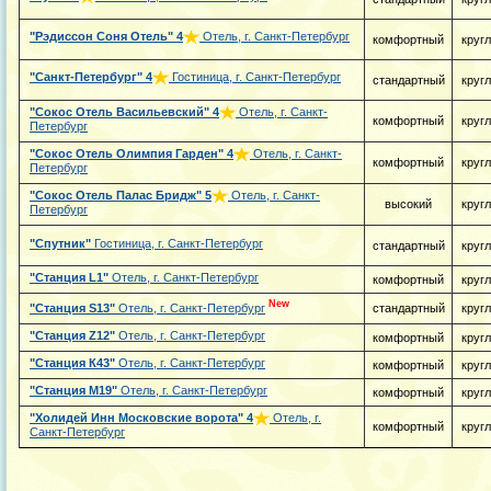
"Рэдиссон Соня Отель"
4
Отель, г. Санкт-Петербург
комфортный
круг
"Санкт-Петербург"
4
Гостиница, г. Санкт-Петербург
стандартный
круг
"Сокос Отель Васильевский"
4
Отель, г. Санкт-
комфортный
круг
Петербург
"Сокос Отель Олимпия Гарден"
4
Отель, г. Санкт-
комфортный
круг
Петербург
"Сокос Отель Палас Бридж"
5
Отель, г. Санкт-
высокий
круг
Петербург
"Спутник"
Гостиница, г. Санкт-Петербург
стандартный
круг
"Станция L1"
Отель, г. Санкт-Петербург
комфортный
круг
New
"Станция S13"
Отель, г. Санкт-Петербург
стандартный
круг
"Станция Z12"
Отель, г. Санкт-Петербург
комфортный
круг
"Станция К43"
Отель, г. Санкт-Петербург
комфортный
круг
"Станция М19"
Отель, г. Санкт-Петербург
комфортный
круг
"Холидей Инн Московские ворота"
4
Отель, г.
комфортный
круг
Санкт-Петербург