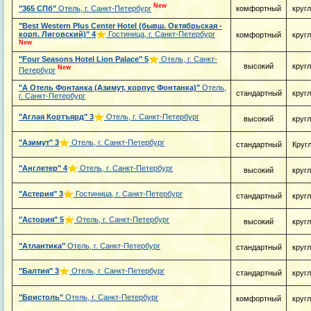
New
"365 СПб"
Отель, г. Санкт-Петербург
комфортный
круг
"Best Western Plus Center Hotel (бывш. Октябрьская -
корп. Лиговский)"
4
Гостиница, г. Санкт-Петербург
комфортный
круг
New
"Four Seasons Hotel Lion Palace"
5
Отель, г. Санкт-
высокий
круг
New
Петербург
"А Отель Фонтанка (Азимут, корпус Фонтанка)"
Отель,
стандартный
круг
г. Санкт-Петербург
"Аглая Кортъярд"
3
Отель, г. Санкт-Петербург
высокий
круг
"Азимут"
3
Отель, г. Санкт-Петербург
стандартный
Круг
"Англетер"
4
Отель, г. Санкт-Петербург
высокий
круг
"Астерия"
3
Гостиница, г. Санкт-Петербург
стандартный
круг
"Астория"
5
Отель, г. Санкт-Петербург
высокий
круг
"Атлантика"
Отель, г. Санкт-Петербург
стандартный
круг
"Балтия"
3
Отель, г. Санкт-Петербург
стандартный
круг
"Бристоль"
Отель, г. Санкт-Петербург
комфортный
круг