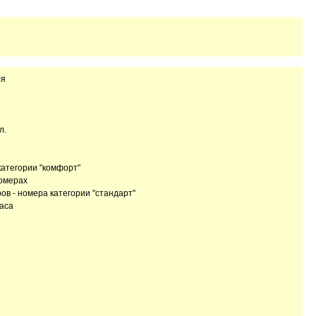
ля
л.
категории "комфорт"
номерах
ов - номера категории "стандарт"
часа