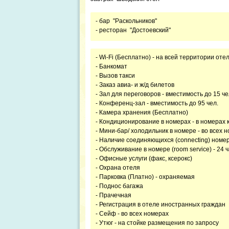
- бар "Раскольников"
- ресторан "Достоевский"
- Wi-Fi (Бесплатно) - на всей территории оте
- Банкомат
- Вызов такси
- Заказ авиа- и ж/д билетов
- Зал для переговоров - вместимость до 15 че
- Конференц-зал - вместимость до 95 чел.
- Камера хранения (Бесплатно)
- Кондиционирование в номерах - в номерах 
- Мини-бар/ холодильник в номере - во всех 
- Наличие соединяющихся (connecting) номер
- Обслуживание в номере (room service) - 24 
- Офисные услуги (факс, ксерокс)
- Охрана отеля
- Парковка (Платно) - охраняемая
- Поднос багажа
- Прачечная
- Регистрация в отеле иностранных граждан
- Сейф - во всех номерах
- Утюг - на стойке размещения по запросу