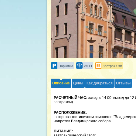
Парковка
WI-FI
Завтрак / BB
Описание
Цены
Как добраться
Отзывы
РАСЧЕТНЫЙ ЧАС:
заезд с 14:00, выезд до 12:
завтраком).
РАСПОЛОЖЕНИЕ:
в торгово-гостиничном комплексе "Владимирск
напротив Владимирского собора.
ПИТАНИЕ:
завтрак "шведский стол"