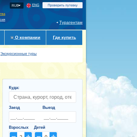
ENG
Проверить путевку
RUB
ства
сия
Турагентам
О компании
Где купить
Экскурсионные туры
Куда:
Заезд
Выезд
Взрослых
Детей