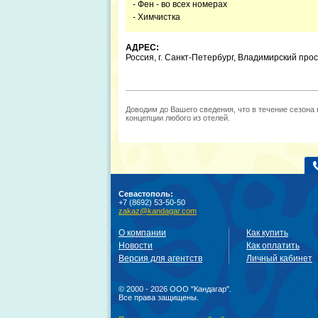
- Фен - во всех номерах
- Химчистка
АДРЕС:
Россия, г. Санкт-Петербург, Владимирский просп
Доводим до Вашего сведения, что в течение сезона
концепции любого из отелей.
Севастополь:
+7 (8692) 53-50-50
zakaz@kandagar.com
О компании
Как купить
Новости
Как оплатить
Версия для агентств
Личный кабинет
© 2000 - 2026 ООО "Кандагар".
Все права защищены.