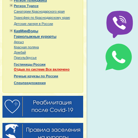
Регион Геленджика
Регион Туапсе
Санатории Краснодарского края
Трансфер по Краснодарскому краю
Детские лагеря в России
КавМинВоды
Горнолыжные курорты
Архыз
Красная поляна
Домбай
Приэльбрусье
Гостиницы России
Отдых по системе Все включено
Речные круизы по России
Спецпредложения