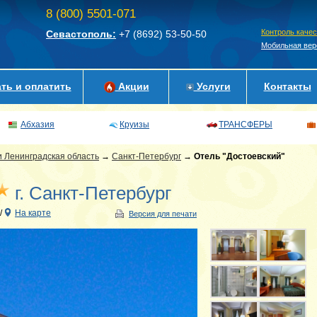
8 (800) 5501-071
Контроль каче
Севастополь:
+7 (8692)
53-50-50
Мобильная вер
ть и оплатить
Акции
Услуги
Контакты
Абхазия
Круизы
ТРАНСФЕРЫ
и Ленинградская область
→
Санкт-Петербург
→
Отель "Достоевский"
г. Санкт-Петербург
/
На карте
Версия для печати