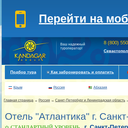
Перейти на мо
8 (800) 55
Ваш надежный
туроператор!
Севастопол
Подбор тура
Как забронировать и оплатить
Крым
Россия
Абхазия
Главная страница
→
Россия
→
Санкт-Петербург и Ленинградская область
Отель "Атлантика" г. Санк
г. Санкт-Пете
СТАНДАРТНЫЙ УРОВЕНЬ