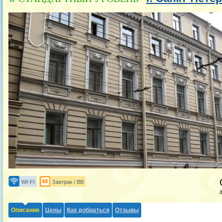
WI-FI
Завтрак / BB
Описание
Цены
Как добраться
Отзывы