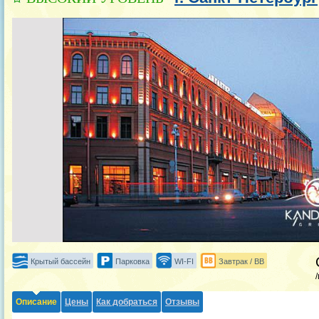
Крытый бассейн
Парковка
WI-FI
Завтрак / BB
Описание
Цены
Как добраться
Отзывы