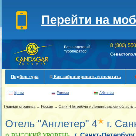
Перейти на мо
8 (800) 55
Ваш надежный
туроператор!
Севастопол
Подбор тура
Как забронировать и оплатить
Крым
Россия
Абхазия
Главная страница
→
Россия
→
Санкт-Петербург и Ленинградская область
Отель "Англетер" 4
г. Сан
г. Санкт-Петербург
ВЫСОКИЙ УРОВЕНЬ