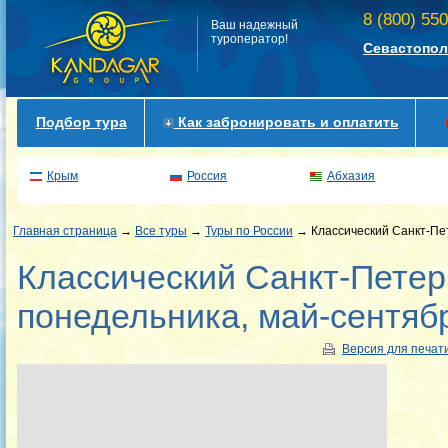
8 (800) 55
Ваш надежный
туроператор!
Севастопол
Подбор тура
Как забронировать и оплатить
Крым
Россия
Абхазия
Главная страница
→
Все туры
→
Туры по России
→ Классический Санкт-Пет
Классический Санкт-Петерб
понедельника, май-сентяб
Версия для печат