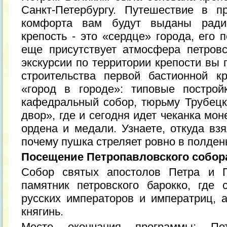
Санкт-Петербургу. Путешествие в п
комфорта вам будут выданы радио
крепость - это «сердце» города, его 
еще присутствует атмосфера петров
экскурсии по территории крепости вы 
строительства первой бастионной к
«город в городе»: типовые построй
кафедральный собор, тюрьму Трубецк
двор», где и сегодня идет чеканка мон
ордена и медали. Узнаете, откуда вз
почему пушка стреляет ровно в полден
Посещение Петропавловского собора
Собор святых апостолов Петра и П
памятник петровского барокко, где 
русских императоров и императриц, а
княгинь.
Место окончания программы: Пет