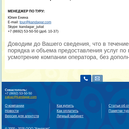
МЕНЕДЖЕР ПО ТУРУ:
Юлия Енина
E-mail:
tour@kandagar.com
Skype: kandagar_juliat
+7 (8692) 53-50-50 (доб. 10-37)
Доводим до Вашего сведения, что в течени
порядка и объема предоставления услуг по 
усмотрение компании оператора, без допол
Севастополь:
+7 (8692) 53-50-50
zakaz@kandagar.com
О компании
Как купить
Статьи об о
Новости
Как оплатить
Памятки ту
Версия для агентств
Личный кабинет
© 2000 - 2026 ООО "Кандагар".