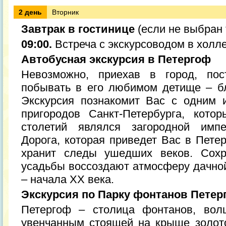
2 день
Вторник
Завтрак в гостинице
(если не выбран 
09:00.
Встреча с экскурсоводом в холл
Автобусная экскурсия в Петергоф
Невозможно, приехав в город, пос
побывать в его любимом детище – б
Экскурсия познакомит Вас с одним 
пригородов Санкт-Петербурга, кото
столетий являлся загородной импе
Дорога, которая приведет Вас в Пете
хранит следы ушедших веков. Сохр
усадьбы воссоздают атмосферу дачной
– начала XX века.
Экскурсия по Парку фонтанов Петер
Петергоф – столица фонтанов, вол
увенчанным стоящей на крыше золот