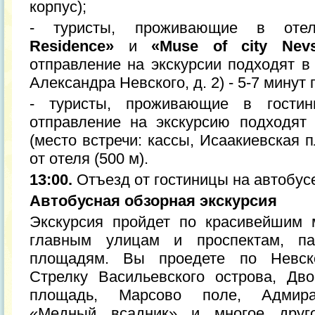
корпус);
- туристы, проживающие в от
Residence»
и
«Muse of city Nev
отправление на экскурсии подходят в
Александра Невского, д. 2) - 5-7 минут
- туристы, проживающие в гост
отправление на экскурсию подходят
(место встречи: кассы, Исаакиевская пл
от отеля (500 м).
13:00.
Отъезд от гостиницы на автобус
Автобусная обзорная экскурсия
Экскурсия пройдет по красивейшим 
главным улицам и проспектам, п
площадям. Вы проедете по Невско
Стрелку Васильевского острова, Дв
площадь, Марсово поле, Адмирал
«Медный всадник» и многое друго