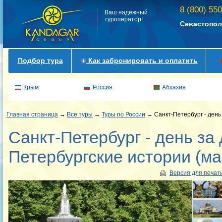
8 (800) 55
Ваш надежный
туроператор!
Севастопол
Подбор тура
Как забронировать и оплатить
Крым
Россия
Абхазия
Главная страница
→
Все туры
→
Туры по России
→ Санкт-Петербург - день 
Санкт-Петербург - день за
Петербургские истории (ма
Версия для печат