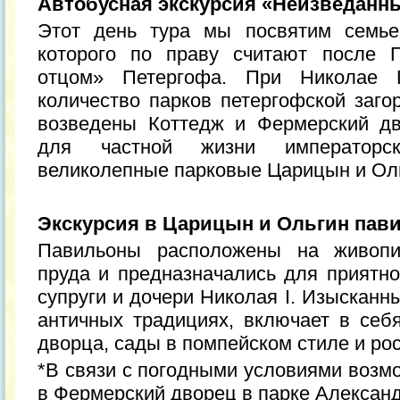
Автобусная экскурсия «Неизведанн
Этот день тура мы посвятим семье
которого по праву считают после 
отцом» Петергофа. При Николае 
количество парков петергофской заго
возведены Коттедж и Фермерский дв
для частной жизни императорск
великолепные парковые Царицын и Ол
Экскурсия в Царицын и Ольгин пав
Павильоны расположены на живопи
пруда и предназначались для приятн
супруги и дочери Николая I. Изысканн
античных традициях, включает в се
дворца, сады в помпейском стиле и ро
*В связи с погодными условиями возм
в Фермерский дворец в парке Александ