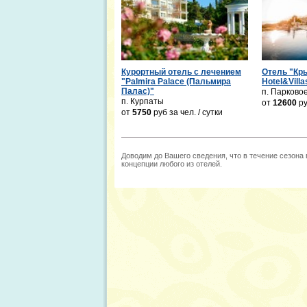
Курортный отель с лечением
Отель "Кр
"Palmira Palace (Пальмира
Hotel&Villa
Палас)"
п. Парково
п. Курпаты
от
12600
р
от
5750
руб
за чел. / сутки
Доводим до Вашего сведения, что в течение сезона
концепции любого из отелей.