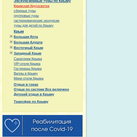
Экскурсионные туры по Крыму
Крымская Кругосветка
сборные туры
групповые туры
гастрономические экскурсии
туры для детей по Крыму
Крым
Большая Ялта
Большая Алушта
Восточный Крым
Западный Крым
Санатории Крыма
VIP-отели Крыма
Гостиницы Крыма
Виллы в Крыму
Мини-отели Крыма
Отдых в горах
Отдых по системе Все включено
Детский отдых в Крыму
Трансфер по Крыму