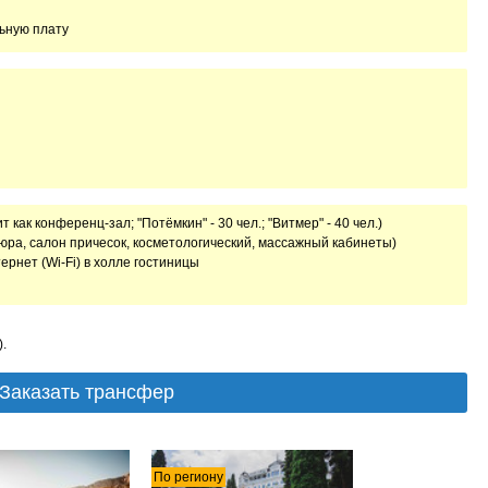
льную плату
 как конференц-зал; "Потёмкин" - 30 чел.; "Витмер" - 40 чел.)
юра, салон причесок, косметологический, массажный кабинеты)
ернет (Wi-Fi) в холле гостиницы
).
Заказать трансфер
По региону