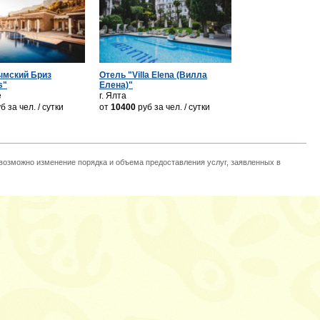
ымский Бриз
Отель "Villa Elena (Вилла
s"
Елена)"
е
г. Ялта
уб
за чел. / сутки
от
10400
руб
за чел. / сутки
 возможно изменение порядка и объема предоставления услуг, заявленных в