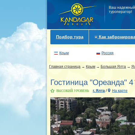
Ваш надежный
туроператор!
Подбор тура
Как забронирова
Крым
Россия
Главная страница
→
Крым
→
Большая Ялта
→
Я
Гостиница "Ореанда" 4
г. Ялта
/
На карте
ВЫСОКИЙ УРОВЕНЬ