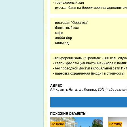
- тренажерный зал
- русская баня на берегу моря за дополните
- ресторан "Ореанда"
- банкетный зал
- кафе
- лобби-бар
- бильярд
- конференц-залы ("Ореанда" -160 чел., служит
- салон красоты (кабинеты маникюра и педик
- беспроводной доступ к глобальной сети Инт
- парковка охраняемая (входит в стоимость)
АДРЕС:
АР Крым, г. Ялта, ул. Ленина, 35/2 (набережная
ПОХОЖИЕ ОБЪЕКТЫ:
По цене
По типу