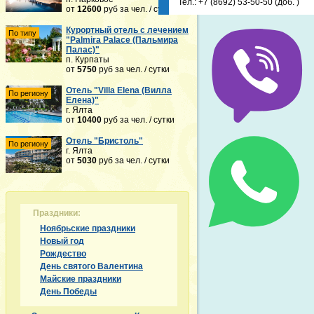
Тел.:
+7 (8692) 53-50-50
(доб. )
от
12600
руб
за чел. / сутки
Курортный отель с лечением
По типу
"Palmira Palace (Пальмира
Палас)"
п. Курпаты
от
5750
руб
за чел. / сутки
Отель "Villa Elena (Вилла
По региону
Елена)"
г. Ялта
от
10400
руб
за чел. / сутки
Отель "Бристоль"
По региону
г. Ялта
от
5030
руб
за чел. / сутки
Праздники:
Ноябрьские праздники
Новый год
Рождество
День святого Валентина
Майские праздники
День Победы