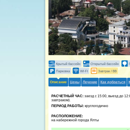
Крытый бассейн
Открытый бассейн
Парковка
WI-FI
Завтрак / BB
Описание
Цены
Лечение
Как добраться
РАСЧЕТНЫЙ ЧАС:
заезд с 15:00, выезд до 12:
завтраком).
ПЕРИОД РАБОТЫ:
круглогодично
РАСПОЛОЖЕНИЕ:
на набережной города Ялты