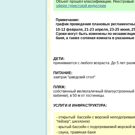
Объект прошёл классификацию. Реестровый 
сфере туристской индустрии
Примечание:
график проведения плановых регламентных 
10-12 февраля, 21-23 апреля, 23-25 июня, 25
Сроки могут быть изменены по независящим
баня, а также соляная комната в указанны
ДЕТИ:
принимаются с любого возраста. До 5 лет раз
ПИТАНИЕ:
завтрак "шведский стол"
ПЛЯЖ:
собственный мелкогалечный благоустроенный 
кабинки), в 50 м от гостиницы.
УСЛУГИ И ИНФРАСТРУКТУРА:
- открытый бассейн с морской неподогреваемо
"гейзер"; шезлонги)
- крытый бассейн с подогреваемой морской в
- сауна, травяная баня