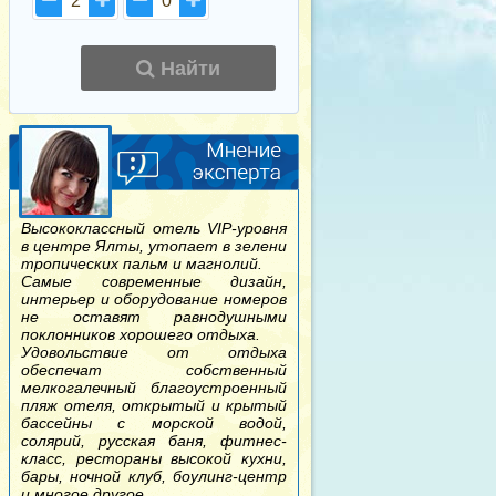
2
0
Найти
Высококлассный отель VIP-уровня
в центре Ялты, утопает в зелени
тропических пальм и магнолий.
Самые современные дизайн,
интерьер и оборудование номеров
не оставят равнодушными
поклонников хорошего отдыха.
Удовольствие от отдыха
обеспечат собственный
мелкогалечный благоустроенный
пляж отеля, открытый и крытый
бассейны с морской водой,
солярий, русская баня, фитнес-
класс, рестораны высокой кухни,
бары, ночной клуб, боулинг-центр
и многое другое.