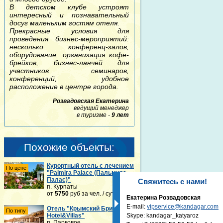
В детском клубе устроят
интересный и познавательный
досуг маленьким гостям отеля.
Прекрасные условия для
проведения бизнес-мероприятий:
несколько конференц-залов,
оборудование, организация кофе-
брейков, бизнес-ланчей для
участников семинаров,
конференций, удобное
расположение в центре города.
Розвадовская Екатерина
ведущий менеджер
в туризме -
9 лет
Похожие объекты:
Курортный отель с лечением
По цене
"Palmira Palace (Пальмира
Палас)"
Свяжитесь с нами!
п. Курпаты
от
5750
руб
за чел. / сутки
Екатерина Розвадовская
E-mail:
vipservice@kandagar.com
Отель "Крымский Бриз
По типу
Hotel&Villas"
Skype: kandagar_katyaroz
п. Парковое