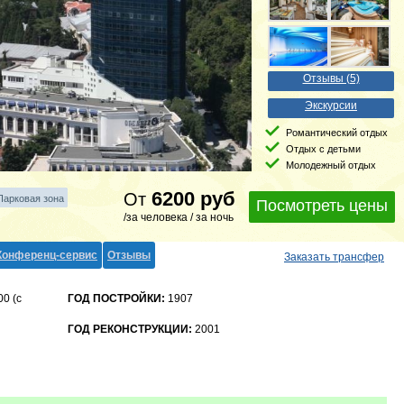
Отзывы (5)
Экскурсии
Романтический отдых
Отдых с детьми
Молодежный отдых
6200
руб
От
Парковая зона
Посмотреть цены
/за человека / за ночь
Конференц-сервис
Отзывы
Заказать трансфер
00 (с
ГОД ПОСТРОЙКИ:
1907
ГОД РЕКОНСТРУКЦИИ:
2001