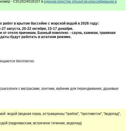
номер - С912024018107 в
едином реестре объектов классификации в
работ в крытом бассейне с морской водой в 2026 году:
-27 августа, 20-22 октября, 15-17 декабря.
 от отеля причинам. Банный комплекс - сауна, хаммам, травяная
е даты будут работать в штатном режиме.
мещаются бесплатно.
(шезлонги с матрасами, зонтики, кабинки для переодевания, душевые
й водой (водная горка, аттракционы "грибок", "противоток", "водопад",
одой (гидромассаж, встречное течение, водопад)