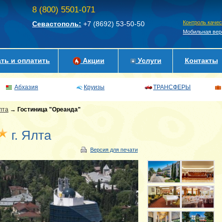
8 (800) 5501-071
Контроль каче
Севастополь:
+7 (8692)
53-50-50
Мобильная вер
ть и оплатить
Акции
Услуги
Контакты
Абхазия
Круизы
ТРАНСФЕРЫ
лта
→
Гостиница "Ореанда"
г. Ялта
Версия для печати