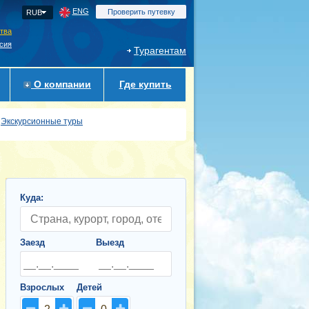
ENG
Проверить путевку
RUB
ства
сия
Турагентам
О компании
Где купить
Экскурсионные туры
Куда:
Заезд
Выезд
Взрослых
Детей