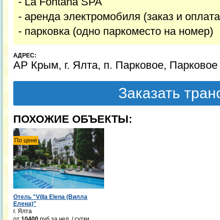
- La Fontana SPA
- аренда электромобиля (заказ и оплата
- парковка (одно паркоместо на номер)
АДРЕС:
АР Крым, г. Ялта, п. Парковое, Парковое
Заказать тра
ПОХОЖИЕ ОБЪЕКТЫ:
По цене
Отель "Villa Elena (Вилла
Елена)"
г. Ялта
от
10400
руб
за чел. / сутки