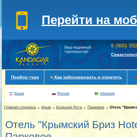
Перейти на мо
8 (800) 55
Ваш надежный
туроператор!
Севастопол
Подбор тура
Как забронировать и оплатить
Крым
Россия
Абхазия
Главная страница
→
Крым
→
Большая Ялта
→
Парковое
→
Отель "Крымск
Отель "Крымский Бриз Hotel
Парковое