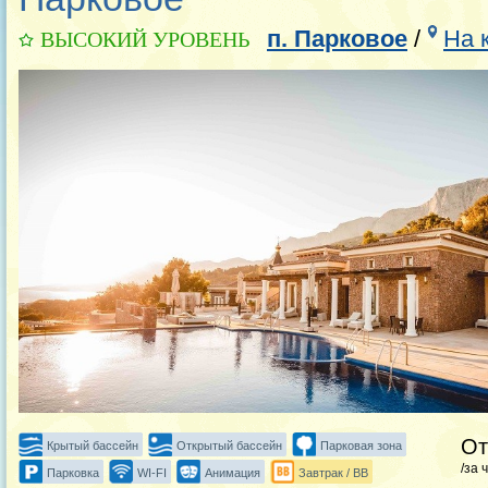
п. Парковое
/
На 
ВЫСОКИЙ УРОВЕНЬ
О
Крытый бассейн
Открытый бассейн
Парковая зона
/за 
Парковка
WI-FI
Анимация
Завтрак / BB