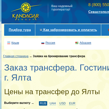
8 (800) 55
Ваш надежный
туроператор!
Севастопол
Подбор тура
Как забронировать и оплатить
Крым
Россия
Абхазия
Главная страница
→
Заявка на бронирование трансфера
Заказ трансфера. Гостин
г. Ялта
Цены на трансфер до Ялты
Выберите валюту →
RUB
UAH
USD
EUR