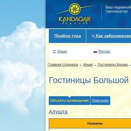
Ваш надежный
туроператор!
Подбор тура
Как забронирова
Крым
Россия
Главная страница
→
Крым
→
Гостиницы Крыма
Гостиницы Большой
Объекты размещения
Описание
Алушта
Название