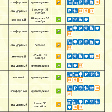
комфортный
круглогодично
1 апреля - 31
стандартный
октября
28 апреля - 10
экономный
октября
комфортный
круглогодично
стандартный
сезонно
22 мая - 10
экономный
октября
стандартный
круглогодично
высокий
круглогодично
комфортный
круглогодично
1 мая - 30
стандартный
сентября