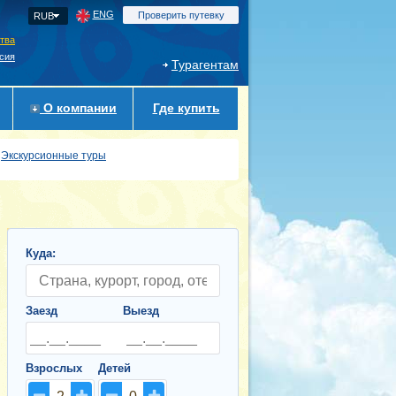
ENG
Проверить путевку
RUB
ства
сия
Турагентам
О компании
Где купить
Экскурсионные туры
Куда:
Заезд
Выезд
Взрослых
Детей