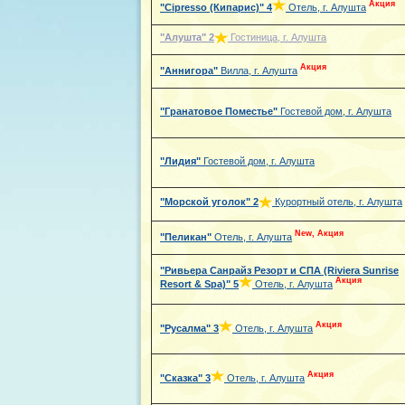
Акция
"Cipresso (Кипарис)"
4
Отель, г. Алушта
"Алушта"
2
Гостиница, г. Алушта
Акция
"Аннигора"
Вилла, г. Алушта
"Гранатовое Поместье"
Гостевой дом, г. Алушта
"Лидия"
Гостевой дом, г. Алушта
"Морской уголок"
2
Курортный отель, г. Алушта
New, Акция
"Пеликан"
Отель, г. Алушта
"Ривьера Санрайз Резорт и СПА (Riviera Sunrise
Акция
Resort & Spa)"
5
Отель, г. Алушта
Акция
"Русалма"
3
Отель, г. Алушта
Акция
"Сказка"
3
Отель, г. Алушта