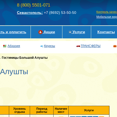
8 (800) 5501-071
Контроль каче
Севастополь:
+7 (8692)
53-50-50
Мобильная вер
ть и оплатить
Акции
Услуги
Контакты
Абхазия
Круизы
ТРАНСФЕРЫ
→
Гостиницы Большой Алушты
 Алушты
Уровень
Период
Наличие
Услуги
отдыха
работы
мест