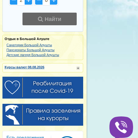
2
0
Найти
Отдых в Большой Алуште
Санатории Большой Алушты
Пансионаты Большой Алушты
Детские лагеря Большой Алушты
Курсы валют 08.08.2026
Есть предложения