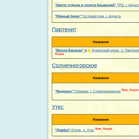
"Центр отдыха и спорта Крымский"
ТРЦ, г. Алушт
"Южный берег"
Гостевой дом, г. Алушта
Партенит
Название
"Вилла Карасан"
4
Курортный отель, п. Партени
Акция
Солнечногорское
Название
New, Акция
"Видовое"
Глэмпинг, г. Солнечногорское
Утес
Название
New, Акция
"Ламбат"
Отель, п. Утес