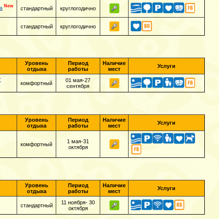
New
а
стандартный
круглогодично
стандартный
круглогодично
Уровень
Период
Наличие
Услуги
отдыха
работы
мест
т
01 мая-27
комфортный
сентября
Уровень
Период
Наличие
Услуги
отдыха
работы
мест
1 мая-31
комфортный
октября
Уровень
Период
Наличие
Услуги
отдыха
работы
мест
11 ноября- 30
стандартный
октября