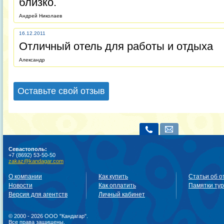
близко.
Андрей Николаев
16.12.2011
Отличный отель для работы и отдыха
Александр
Оставьте свой отзыв
Севастополь:
+7 (8692) 53-50-50
zakaz@kandagar.com
О компании
Как купить
Статьи об о
Новости
Как оплатить
Памятки ту
Версия для агентств
Личный кабинет
© 2000 - 2026 ООО "Кандагар".
Все права защищены.