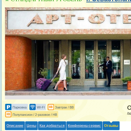
Парковка
WI-FI
Завтрак / BB
/з
Полупансион / 2-разовое / HB
Описание
Цены
Как добраться
Конференц-сервис
Отзывы