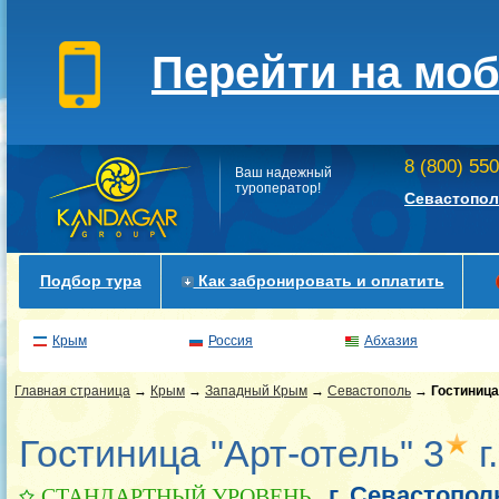
Перейти на мо
8 (800) 55
Ваш надежный
туроператор!
Севастопол
Подбор тура
Как забронировать и оплатить
Крым
Россия
Абхазия
Главная страница
→
Крым
→
Западный Крым
→
Севастополь
→
Гостиница
Гостиница "Арт-отель" 3
г
г. Севастопол
СТАНДАРТНЫЙ УРОВЕНЬ