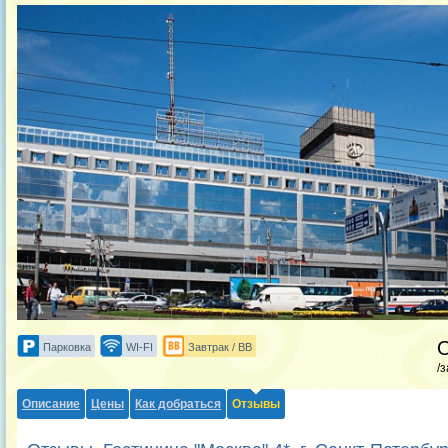
Парковка
WI-FI
Завтрак / BB
/
Описание
Цены
Как добраться
Отзывы