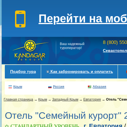
Перейти на мо
8 (800) 55
Ваш надежный
туроператор!
Севастопол
Подбор тура
Как забронировать и оплатить
Крым
Россия
Абхазия
Главная страница
→
Крым
→
Западный Крым
→
Евпатория
→
Отель "Сем
Отель "Семейный курорт" 
г. Евпатория
СТАНДАРТНЫЙ УРОВЕНЬ