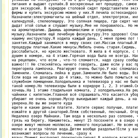
питания и выдают сухпаёк.В воскресенье нет процедур, самое 
для экскурсий. В коридоре столовой сидят представители экск
фирмы и купить экскурсию можно у них.Я лечила остеохандроз 
Назначили:электромагниты на шейный отдел, электрогрязи, инг
календулой, спелеопещеру. Это соляная пещера, где сидят чел
дыдат этой солью и слушают музыку.Мне не понравилось. Но мн
на ароматерапию. Дышишь аромамаслами и слушаешь 

музыку.Назначили ещё лечебную физкультуру.Это здорово! Спас
нашему инструктору.Я ходила каждый день. С меня прямо пот т
занятия.Каждый занимался в меру своих сил.Массаж платный.И 
процедуры платные.Какие минусы.Мебель очень старая.Сидишь, 
расслабиться, но кресло жестковато. Я жила в 4 корпусе, с т
душем в номере, на 4 этаже.Горячая вода была не всегда. Нас
на рецепшен, что если , что-то сломается, надо сразу сообща
важно!!! Не стесняйтесь ничего говорить, даже если у вас пр
перегорела лампочка. Реагируют очень быстро.У нас сломалась
Заменили. Сломалась лейка в душе.Заменили.Не было воды. Всё
Если вода не доходила до 4 этажа, то можно было помыться на
служебном помещении.Холодильника и телевизора у нас не было
такой номер.Но телевизоры были в коридоре 1, 2, 3 этажей.См
хочешь.На 1 этаже гладильная комната, 2 холодильника.На рец
чайники с кипятком.Главноё всё спрашивать.Что касается убор
убирают не очень хорошо.Мусор выкидывают каждый день, а на 
уверена.Но вы же знаете куда 

едете и какие деньги платите. Хотите сервис получше, платит
езжайте в другой санаторий.Пляж собственный, песчаный. Огор
Недалеко озеро Майнаки. Там вода в несколько раз солонее, ч
грязь на берегу. Намажетесь, минут 15 посохнете и в озеро с
озере живут мелкие моллюски, немного покусывают. Не всем нр
мелко и всегда тёплая вода.Детям вообще раздолье!Если у вас
возникают вопросы по лечению, сразу к 

врачу.Примет,выслушает,проконсультирует.В корпусе всегда на