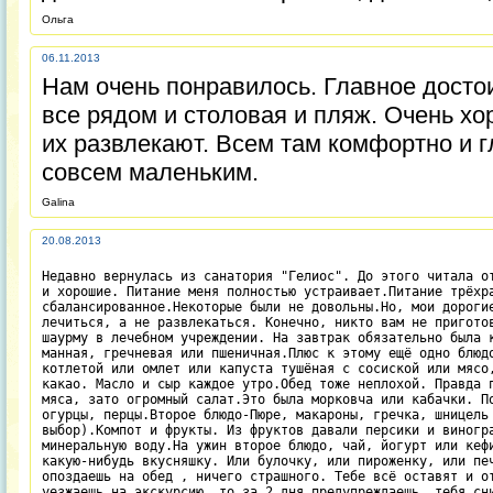
Ольга
06.11.2013
Нам очень понравилось. Главное достои
все рядом и столовая и пляж. Очень хо
их развлекают. Всем там комфортно и г
совсем маленьким.
Galina
20.08.2013
Недавно вернулась из санатория "Гелиос". До этого читала от
и хорошие. Питание меня полностью устраивает.Питание трёхра
сбалансированное.Некоторые были не довольны.Но, мои дорогие
лечиться, а не развлекаться. Конечно, никто вам не приготов
шаурму в лечебном учреждении. На завтрак обязательно была к
манная, гречневая или пшеничная.Плюс к этому ещё одно блюдо
котлетой или омлет или капуста тушёная с сосиской или мясо,
какао. Масло и сыр каждое утро.Обед тоже неплохой. Правда п
мяса, зато огромный салат.Это была морковча или кабачки. По
огурцы, перцы.Второе блюдо-Пюре, макароны, гречка, шницель 
выбор).Компот и фрукты. Из фруктов давали персики и виногра
минеральную воду.На ужин второе блюдо, чай, йогурт или кефи
какую-нибудь вкусняшку. Или булочку, или пироженку, или печ
опоздаешь на обед , ничего страшного. Тебе всё оставят и от
уезжаешь на экскурсию, то за 2 дня предупреждаешь, тебя сни