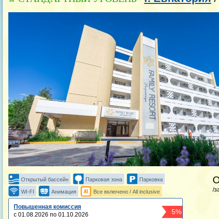
Открытый бассейн
Парковая зона
Парковка
/з
WI-FI
Анимация
Все включено / All inclusive
Повышенная комиссия
5%
с 01.08.2026 по 01.10.2026