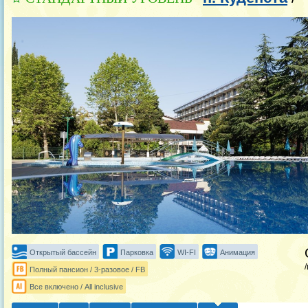
Открытый бассейн
Парковка
WI-FI
Анимация
Полный пансион / 3-разовое / FB
Все включено / All inclusive