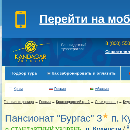
Перейти на мо
8 (800) 55
Ваш надежный
туроператор!
Севастопол
Подбор тура
Как забронировать и оплатить
Крым
Россия
Абхазия
Главная страница
→
Россия
→
Краснодарский край
→
Сочи (регион)
→
Куд
Пансионат "Бургас" 3
п. К
п. Кудепста
/
СТАНДАРТНЫЙ УРОВЕНЬ