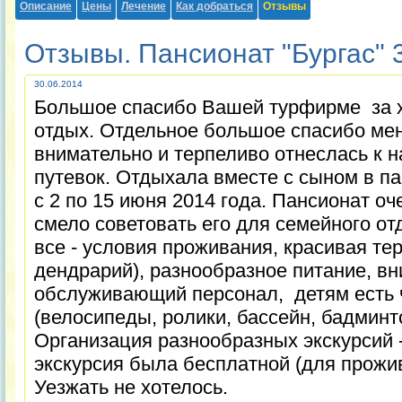
Описание
Цены
Лечение
Как добраться
Отзывы
Отзывы. Пансионат "Бургас" 3
30.06.2014
Большое спасибо Вашей турфирме за 
отдых. Отдельное большое спасибо мен
внимательно и терпеливо отнеслась к 
путевок. Отдыхала вместе с сыном в па
с 2 по 15 июня 2014 года. Пансионат о
смело советовать его для семейного от
все - условия проживания, красивая те
дендрарий), разнообразное питание, в
обслуживающий персонал, детям есть 
(велосипеды, ролики, бассейн, бадминто
Организация разнообразных экскурсий 
экскурсия была бесплатной (для прожи
Уезжать не хотелось.