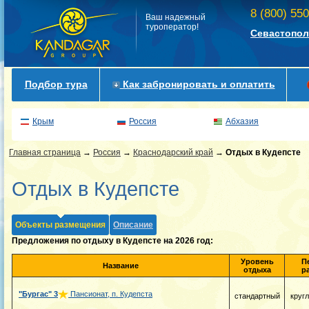
8 (800) 55
Ваш надежный
туроператор!
Севастопол
Подбор тура
Как забронировать и оплатить
Крым
Россия
Абхазия
Главная страница
→
Россия
→
Краснодарский край
→
Отдых в Кудепсте
Отдых в Кудепсте
Объекты размещения
Описание
Предложения по отдыху в Кудепсте на 2026 год:
Уровень
П
Название
отдыха
р
"Бургас"
3
Пансионат, п. Кудепста
стандартный
круг