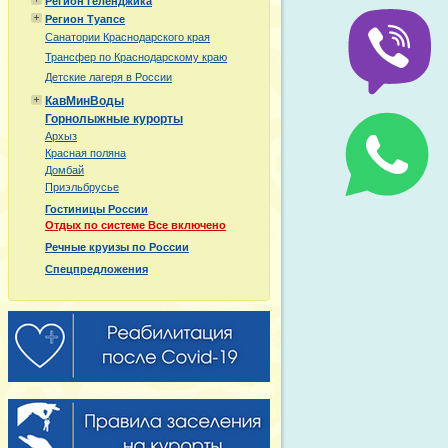
Регион Геленджика
Регион Туапсе
Санатории Краснодарского края
Трансфер по Краснодарскому краю
Детские лагеря в России
КавМинВоды
Горнолыжные курорты
Архыз
Красная поляна
Домбай
Приэльбрусье
Гостиницы России
Отдых по системе Все включено
Речные круизы по России
Спецпредложения