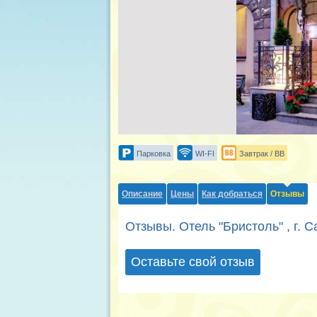
Парковка
WI-FI
Завтрак / BB
Описание
Цены
Как добраться
Отзывы
Отзывы. Отель "Бристоль" , г. 
Оставьте свой отзыв