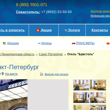
8 (800) 5501-071
Контроль каче
Севастополь:
+7 (8692)
53-50-50
Мобильная вер
ть и оплатить
Акции
Услуги
Контакты
Абхазия
Круизы
ТРАНСФЕРЫ
и Ленинградская область
→
Санкт-Петербург
→
Отель "Бристоль"
нкт-Петербург
/
На карте
Версия для печати