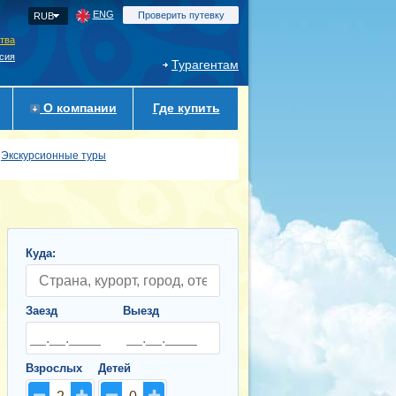
ENG
Проверить путевку
RUB
ства
сия
Турагентам
О компании
Где купить
Экскурсионные туры
Куда:
Заезд
Выезд
Взрослых
Детей