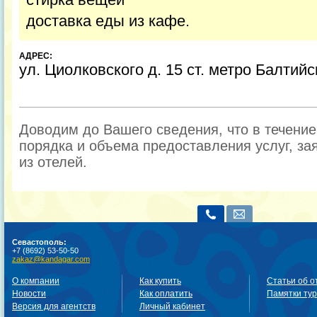
доставка еды из кафе.
АДРЕС:
ул. Циолковского д. 15 ст. метро Балтийс
Доводим до Вашего сведения, что в течени
порядка и объема предоставления услуг, за
из отелей.
Севастополь:
+7 (8692) 53-50-50
zakaz@kandagar.com
О компании
Как купить
Статьи об о
Новости
Как оплатить
Памятки ту
Версия для агентств
Личный кабинет