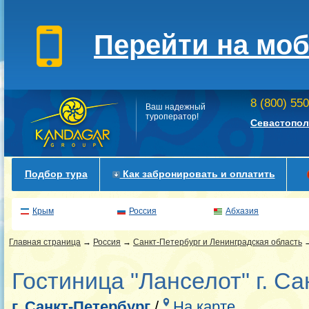
Перейти на мо
8 (800) 55
Ваш надежный
туроператор!
Севастопол
Подбор тура
Как забронировать и оплатить
Крым
Россия
Абхазия
Главная страница
→
Россия
→
Санкт-Петербург и Ленинградская область
Гостиница "Ланселот" г. С
г. Санкт-Петербург
/
На карте