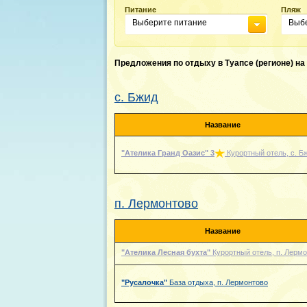
Питание
Пляж
Выберите питание
Выб
Предложения по отдыху в Туапсе (регионе) на 
с. Бжид
Название
"Ателика Гранд Оазис"
3
Курортный отель, с. Б
п. Лермонтово
Название
"Ателика Лесная бухта"
Курортный отель, п. Лерм
"Русалочка"
База отдыха, п. Лермонтово