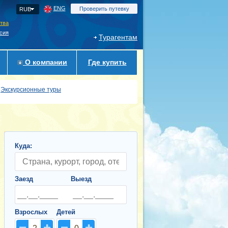
ENG
Проверить путевку
RUB
ства
сия
Турагентам
О компании
Где купить
Экскурсионные туры
Куда:
Заезд
Выезд
Взрослых
Детей