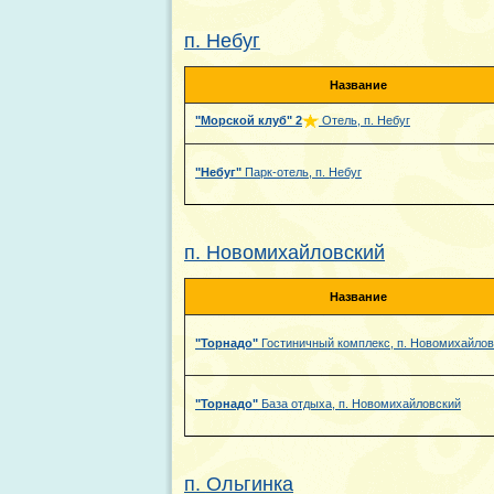
п. Небуг
Название
"Морской клуб"
2
Отель, п. Небуг
"Небуг"
Парк-отель, п. Небуг
п. Новомихайловский
Название
"Торнадо"
Гостиничный комплекс, п. Новомихайлов
"Торнадо"
База отдыха, п. Новомихайловский
п. Ольгинка