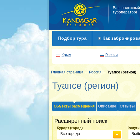
Ваш надежный
туроператор!
Подбор тура
Как забронирова
Крым
Россия
Главная страница
→
Россия
→
Туапсе (регион)
Туапсе (регион)
Объекты размещения
Описание
Отзывы
Расширенный поиск
Курорт (город)
Услуги
Все города
Выбе