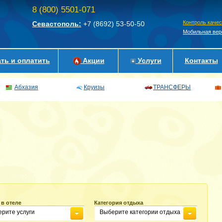
8 (800) 5501-071
Контроль каче
Севастополь:
+7 (8692)
53-50-50
Мобильная вер
ть и оплатить
Акции
Услуги
Контакты
Абхазия
Круизы
ТРАНСФЕРЫ
 в отеле
Категория отдыха
рите услуги
Выберите категории отдыха