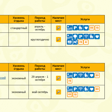
Уровень
Период
Наличие
Услуги
отдыха
работы
мест
апрель -
стандартный
октябрь
круглогодично
Уровень
Период
Наличие
Услуги
отдыха
работы
мест
29 апреля - 1
ский
экономный
октября
экономный
май-октябрь