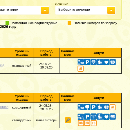
Лечение
ерите пляж
Выберите лечение
- Моментальное подтверждение
- Наличие номеров по запросу
2026 год:
Уровень
Период
Наличие
Услуги
отдыха
работы
мест
24.05.25 -
жид
стандартный
29.09.25
Уровень
Период
Наличие
Услуги
отдыха
работы
мест
24.05.25 -
онтово
комфортный
28.09.25
стандартный
май-сентябрь