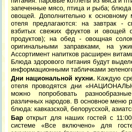
питания: паровые котлеты из мяса и п
запеченные мясо, птица и рыба; блюда
овощей. Дополнительно к основному 
отеля предлагаются: на завтрак - с
взбитых свежих фруктов и овощей 
продуктов); на обед - овощная сол
оригинальными заправками, на ужи
Ассортимент напитков расширен витам
Блюда здорового питания будут выдел
информационными табличками зеленого
Дни национальной кухни.
Каждую сре
отеля проводятся дни «НАЦИОНАЛЬ
можно попробовать разнообразны
различных народов. В основное меню 
блюда: кавказской, белорусской, азиатс
Бар
открыт для наших гостей с 11:00
системе «Все включено» для госте