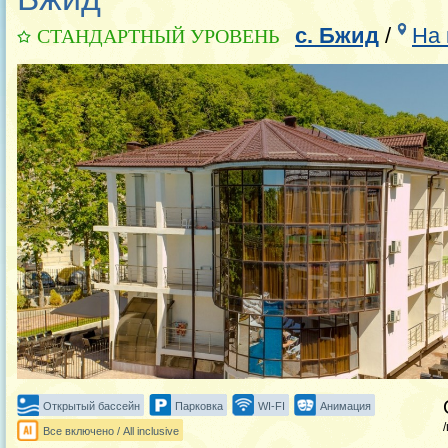
с. Бжид
/
На 
СТАНДАРТНЫЙ УРОВЕНЬ
Открытый бассейн
Парковка
WI-FI
Анимация
Все включено / All inclusive