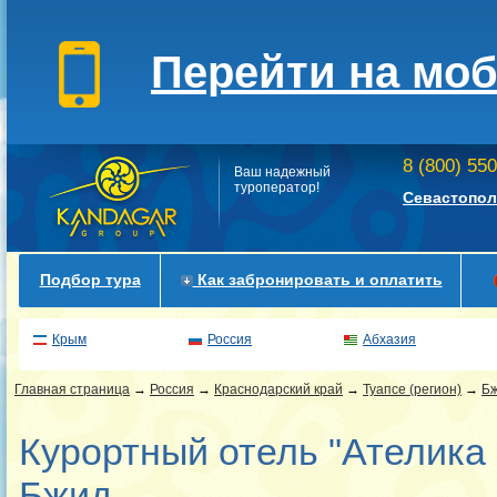
Перейти на мо
8 (800) 55
Ваш надежный
туроператор!
Севастопол
Подбор тура
Как забронировать и оплатить
Крым
Россия
Абхазия
Главная страница
→
Россия
→
Краснодарский край
→
Туапсе (регион)
→
Б
Курортный отель "Ателика 
Бжид