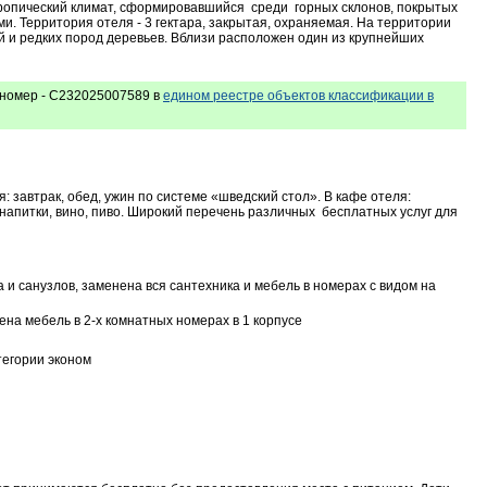
ропический климат, сформировавшийся среди горных склонов, покрытых
. Территория отеля - 3 гектара, закрытая, охраняемая. На территории
 и редких пород деревьев. Вблизи расположен один из крупнейших
номер - С232025007589 в
едином реестре объектов классификации в
: завтрак, обед, ужин по системе «шведский стол». В кафе отеля:
 напитки, вино, пиво. Широкий перечень различных бесплатных услуг для
и санузлов, заменена вся сантехника и мебель в номерах с видом на
на мебель в 2-х комнатных номерах в 1 корпусе
тегории эконом