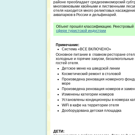
районе преобладает средиземноморский субт
многовековыми хвойными и лиственными лесами
отеля находится много реликтовых насаждений
аквапарков в России и дельфинарий.
Объект прошёл классификацию. Реестровый 
сфере туристской индустрии
Примечание:
Система «ВСЕ ВКЛЮЧЕНО»
Основное питание в главном ресторане отеля
холодные и горячие закуски, безалкогольные
гостей отеля.
Детское меню на шведской линии
Косметический ремонт в столовой
Произведена реновация номерного фонда 
море
Произведена реновация номеров и замене
Изменены категории номеров
Установлены кондиционеры в номерах ка
WiFi в кафе на территории отеля
Дооборудована детская площадка
ДЕТИ: