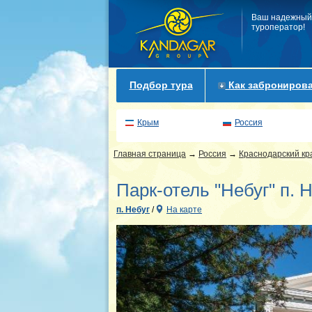
Ваш надежный
туроператор!
Подбор тура
Как забронирова
Крым
Россия
Главная страница
→
Россия
→
Краснодарский кр
Парк-отель "Небуг" п. 
п. Небуг
/
На карте