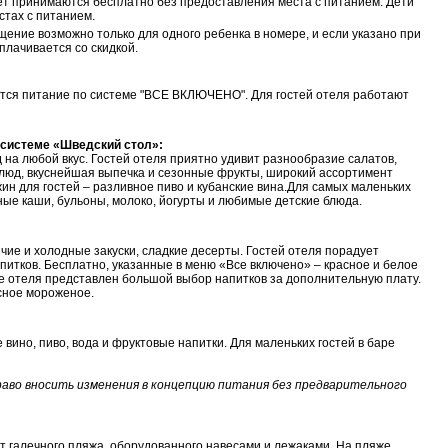
лет принимаются бесплатно без предоставления места с питанием. Дети
стах с питанием.
ние возможно только для одного ребенка в номере, и если указано при
лачивается со скидкой.
ется питание по системе "ВСЕ ВКЛЮЧЕНО". Для гостей отеля работают
о системе «Шведский стол»:
на любой вкус. Гостей отеля приятно удивит разнообразие салатов,
 блюд, вкуснейшая выпечка и сезонные фрукты, широкий ассортимент
ужин для гостей – разливное пиво и кубанские вина.Для самых маленьких
чные каши, бульоны, молоко, йогурты и любимые детские блюда.
чие и холодные закуски, сладкие десерты. Гостей отеля порадует
питков. Бесплатно, указанные в меню «Все включено» – красное и белое
аре отеля представлен большой выбор напитков за дополнительную плату.
усное мороженое.
 вино, пиво, вода и фруктовые напитки. Для маленьких гостей в баре
аво вносить изменения в концепцию питания без предварительного
от галечного пляжа, оборудованного навесами и лежаками. На пляже