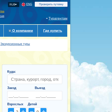
ENG
Проверить путевку
RUB
ства
сия
Турагентам
О компании
Где купить
Экскурсионные туры
Куда:
Заезд
Выезд
Взрослых
Детей