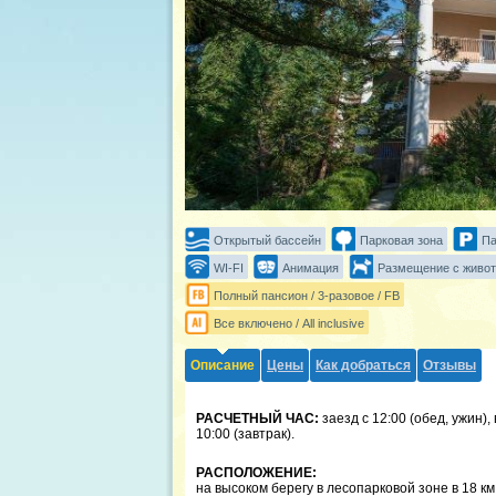
Открытый бассейн
Парковая зона
Па
WI-FI
Анимация
Размещение с живо
Полный пансион / 3-разовое / FB
Все включено / All inclusive
Описание
Цены
Как добраться
Отзывы
РАСЧЕТНЫЙ ЧАС:
заезд с 12:00 (обед, ужин),
10:00 (завтрак).
РАСПОЛОЖЕНИЕ:
на высоком берегу в лесопарковой зоне в 18 км 