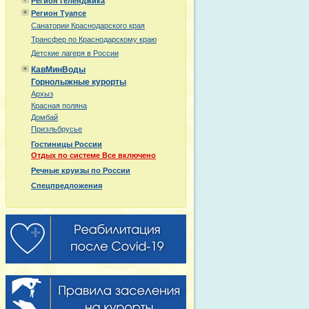
Регион Геленджика
Регион Туапсе
Санатории Краснодарского края
Трансфер по Краснодарскому краю
Детские лагеря в России
КавМинВоды
Горнолыжные курорты
Архыз
Красная поляна
Домбай
Приэльбрусье
Гостиницы России
Отдых по системе Все включено
Речные круизы по России
Спецпредложения