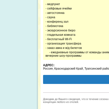
- медпункт
- сейфовые ячейки
- автостоянка
- сауна
- конференц зал
- библиотека
- экскурсионное бюро
- гладильная комната
- бесплатный Wi-Fi
- организация трансфера
- заказ авиа и ж/д билетов
- ежедневные программы от команды анимац
вечерние шоу-программы
АДРЕС:
Россия, Краснодарский Край, Туапсинский райо
Доводим до Вашего сведения, что в течение сезона
концепции любого из отелей.