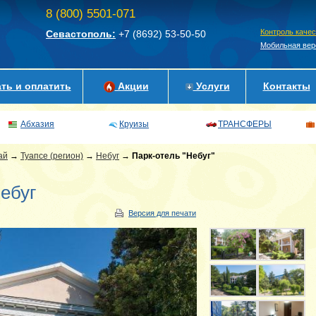
8 (800) 5501-071
Контроль каче
Севастополь:
+7 (8692)
53-50-50
Мобильная вер
ть и оплатить
Акции
Услуги
Контакты
Абхазия
Круизы
ТРАНСФЕРЫ
ай
→
Туапсе (регион)
→
Небуг
→
Парк-отель "Небуг"
Небуг
Версия для печати