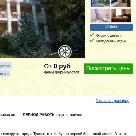
Отзывы
Отдых с детьми
Молодежный отдых
0
руб
От
рковка
Посмотреть цены
/цены формируются
тными
Заказать трансфер
 выезд до
ПЕРИОД РАБОТЫ:
круглогодично
к северу от города Туапсе, в п. Небуг на первой береговой линии. В этом