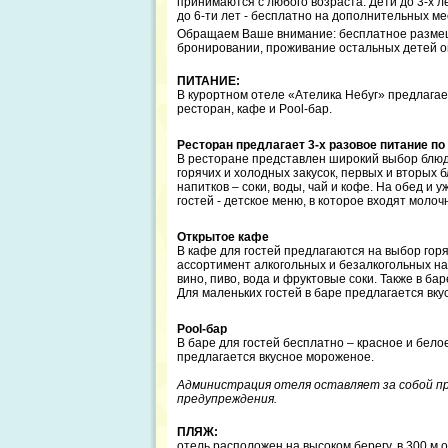
принимаются с любого возраста. Дети до 3-х 
до 6-ти лет - бесплатно на дополнительных ме
Обращаем Ваше внимание: бесплатное размеще
бронировании, проживание остальных детей оп
ПИТАНИЕ:
В курортном отеле «Ателика Небуг» предлага
ресторан, кафе и Pool-бар.
Ресторан предлагает 3-х разовое питание п
В ресторане представлен широкий выбор блюд 
горячих и холодных закусок, первых и вторых
напитков – соки, воды, чай и кофе. На обед и 
гостей - детское меню, в которое входят моло
Открытое кафе
В кафе для гостей предлагаются на выбор горя
ассортимент алкогольных и безалкогольных на
вино, пиво, вода и фруктовые соки. Также в б
Для маленьких гостей в баре предлагается вк
Pool-бар
В баре для гостей бесплатно – красное и белое
предлагается вкусное мороженое.
Администрация отеля оставляет за собой пр
предупреждения.
ПЛЯЖ:
отель расположен на высоком берегу, в 300 м 