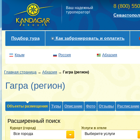
8 (800) 55
Ваш надежный
туроператор!
Севастопол
Подбор тура
Как забронировать и оплатить
Крым
Россия
Абхазия
Главная страница
→
Абхазия
→
Гагра (регион)
Гагра (регион)
Объекты размещения
Туры
Описание
Фото
Отзывы
Расписание
Расширенный поиск
Курорт (город)
Услуги в отеле
Все города
Выберите услуги