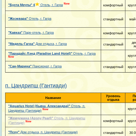
New
"Бухта Мечты"
4
Отель, г. Гагра
комфортный
круг
"Жоэквара"
Отель, г. Гагра
стандартный
май
"Кавказ"
Парк-отель, г. Гагра
комфортный
круг
де
"Мидель-Гагра"
Дом отдыха, г. Гагра
стандартный
я
"Парадайс Лэнд (Paradise Land Hotel)"
Отель, г. Гагра
круг
New
"Сан-Марина"
Пансионат, г. Гагра
стандартный
круг
п. Цандрипш (Гантиади)
Уровень
П
Название
отдыха
р
"Aquarius Hotel (бывш. Александра)"
Отель, п.
круг
New
Цандрипш (Гантиади)
"Жемчужина (Apsny Pearl)"
Отель, п. Цандрипш
комфортный
круг
New
(Гантиади)
"Псоу"
Дом отдыха, п. Цандрипш (Гантиади)
стандартный
30.0