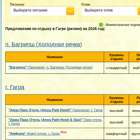
Питание
Пляж
Выберите питание
Выберите пляж
- Моментальное подт
Предложения по отдыху в Гагре (регион) на 2026 год:
п. Багрипш (Холодная речка)
Уровень
П
Название
отдыха
р
"Багрипш"
Пансионат, п. Багрипш (Холодная речка)
стандартный
май
г. Гагра
Уровень
П
Название
отдыха
р
"Амза Парк Отель (Amza Park Hotel)"
Пансионат, г. Гагра
высокий
июнь
"Амра Парк Отель (Amra Park-Hotel & Spa)"
Парк-отель,
высокий
круг
г. Гагра
New
"Амфора"
Апарт-отель, г. Гагра
комфортный
круг