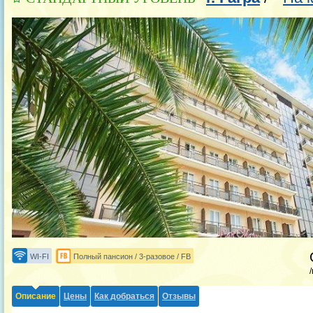
WI-FI
Полный пансион / 3-разовое / FB
Описание
Цены
Как добраться
Отзывы