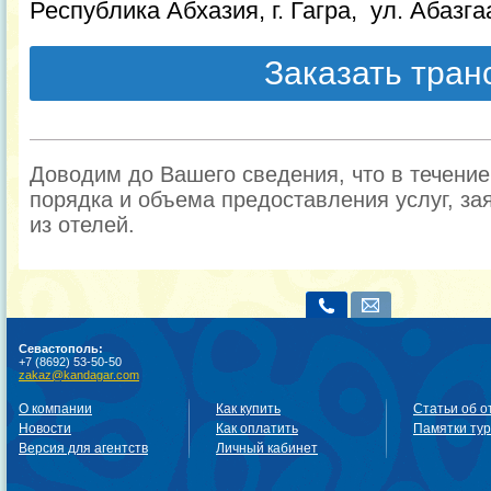
Республика Абхазия, г. Гагра, ул. Абазгаа
Заказать тра
Доводим до Вашего сведения, что в течени
порядка и объема предоставления услуг, за
из отелей.
Севастополь:
+7 (8692) 53-50-50
zakaz@kandagar.com
О компании
Как купить
Статьи об о
Новости
Как оплатить
Памятки ту
Версия для агентств
Личный кабинет