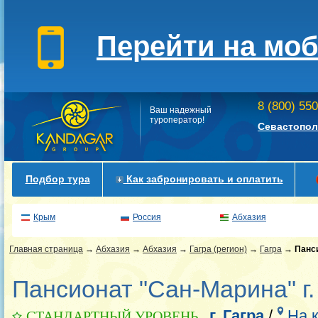
Перейти на мо
8 (800) 55
Ваш надежный
туроператор!
Севастопол
Подбор тура
Как забронировать и оплатить
Крым
Россия
Абхазия
Главная страница
→
Абхазия
→
Абхазия
→
Гагра (регион)
→
Гагра
→
Панс
Пансионат "Сан-Марина" г.
г. Гагра
/
На 
СТАНДАРТНЫЙ УРОВЕНЬ