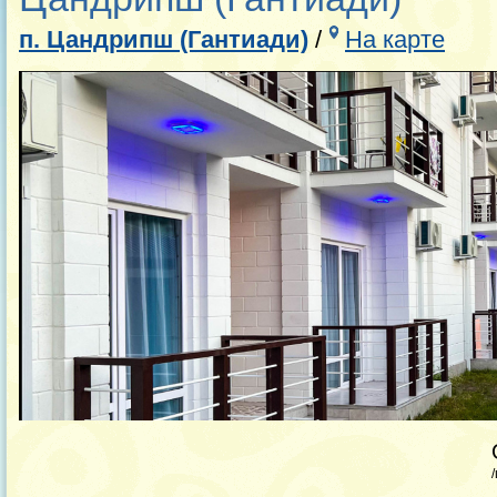
п. Цандрипш (Гантиади)
/
На карте