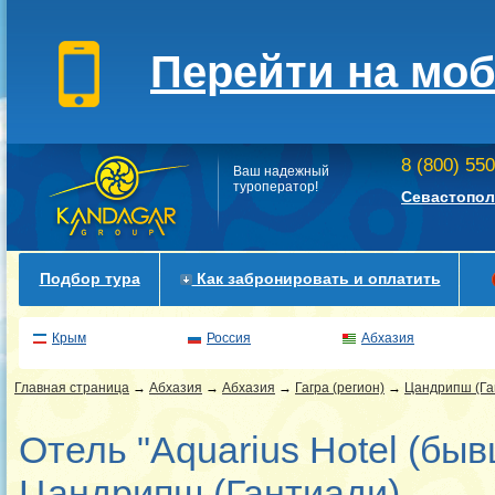
Перейти на мо
8 (800) 55
Ваш надежный
туроператор!
Севастопол
Подбор тура
Как забронировать и оплатить
Крым
Россия
Абхазия
Главная страница
→
Абхазия
→
Абхазия
→
Гагра (регион)
→
Цандрипш (Га
Отель "Aquarius Hotel (быв
Цандрипш (Гантиади)