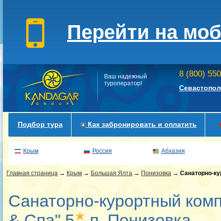
Перейти на мо
8 (800) 55
Ваш надежный
туроператор!
Севастопол
Подбор тура
Как забронировать и оплатить
Крым
Россия
Абхазия
Главная страница
→
Крым
→
Большая Ялта
→
Понизовка
→
Санаторно-ку
Санаторно-курортный комп
& Спа" 5
п. Понизовка