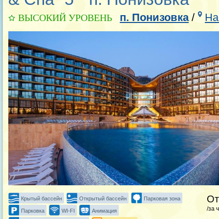
п. Понизовка
/
На
ВЫСОКИЙ УРОВЕНЬ
О
Крытый бассейн
Открытый бассейн
Парковая зона
/за 
Парковка
WI-FI
Анимация