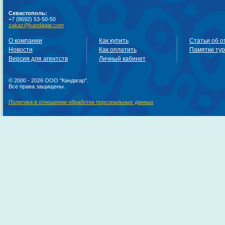
Севастополь:
+7 (8692) 53-50-50
zakaz@kandagar.com
О компании
Как купить
Статьи об о
Новости
Как оплатить
Памятки ту
Версия для агентств
Личный кабинет
© 2000 - 2026 ООО "Кандагар".
Все права защищены.
Политика в отношении обработки персональных данных