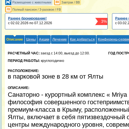
Размещение с животными
Завтрак / BB
Полный пансион / 3-разовое / FB
Раннее бронирование!
Раннее 
3%
с 02.02.2026 по 07.12.2026
с 03.02.
Описание
Цены
Акции
Лечение
Как добраться
Конференц-серви
РАСЧЕТНЫЙ ЧАС:
заезд с 14:00, выезд до 12:00.
ГОД ПОСТР
ПЕРИОД РАБОТЫ:
круглогодично
РАСПОЛОЖЕНИЕ:
в парковой зоне в 28 км от Ялты
ОПИСАНИЕ:
Санаторно - курортный комплекс « Mriya 
философия совершенного гостеприимств
премиум-класса в Крыму, расположенны
Ялты, включает в себя пятизвездочный 
центры международного уровня, совреме