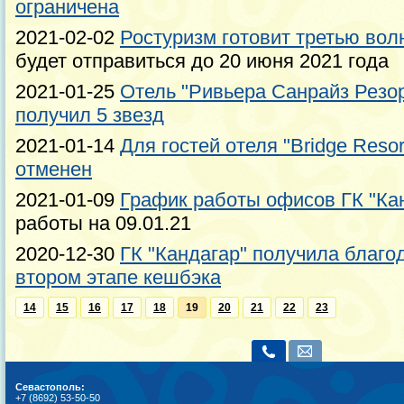
ограничена
2021-02-02
Ростуризм готовит третью вол
будет отправиться до 20 июня 2021 года
2021-01-25
Отель "Ривьера Санрайз Резорт
получил 5 звезд
2021-01-14
Для гостей отеля "Bridge Resor
отменен
2021-01-09
График работы офисов ГК "Кан
работы на 09.01.21
2020-12-30
ГК "Кандагар" получила благод
втором этапе кешбэка
14
15
16
17
18
19
20
21
22
23
Севастополь:
+7 (8692) 53-50-50