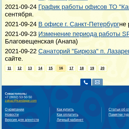
2021-09-24
График работы офисов ТО "Ка
сентября.
2021-09-24
В офисе г. Санкт-Петербург
не 
2021-09-23
Изменение периода работы SP
Благовещенская (Анапа)
2021-09-22
Санаторий "Бирюза" п. Лазаре
сайте.
11
12
13
14
15
16
17
18
19
20
Севастополь:
+7 (8692) 53-50-50
zakaz@kandagar.com
О компании
Как купить
Статьи об о
Новости
Как оплатить
Памятки ту
Версия для агентств
Личный кабинет