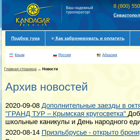
8 (800) 55
Ваш надежный
туроператор!
Севастопол
Подбор тура
Как забронировать и оплатить
Крым
Россия
Абхазия
Главная страница
→
Новости
Архив новостей
2020-09-08
Дополнительные заезды в окт
"ГРАНД ТУР – Крымская кругосветка"
Доб
школьные каникулы и День народного ед
2020-08-14
Приэльбрусье - открыто брони