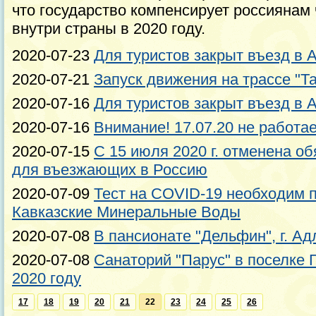
что государство компенсирует россиянам 
внутри страны в 2020 году.
2020-07-23
Для туристов закрыт въезд в А
2020-07-21
Запуск движения на трассе "Т
2020-07-16
Для туристов закрыт въезд в А
2020-07-16
Внимание! 17.07.20 не работае
2020-07-15
С 15 июля 2020 г. отменена о
для въезжающих в Россию
2020-07-09
Тест на COVID-19 необходим 
Кавказские Минеральные Воды
2020-07-08
В пансионате "Дельфин", г. А
2020-07-08
Санаторий "Парус" в поселке Г
2020 году
17
18
19
20
21
22
23
24
25
26