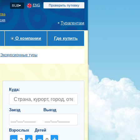
ENG
Проверить путевку
RUB
ства
сия
Турагентам
О компании
Где купить
Экскурсионные туры
Куда:
Заезд
Выезд
Взрослых
Детей