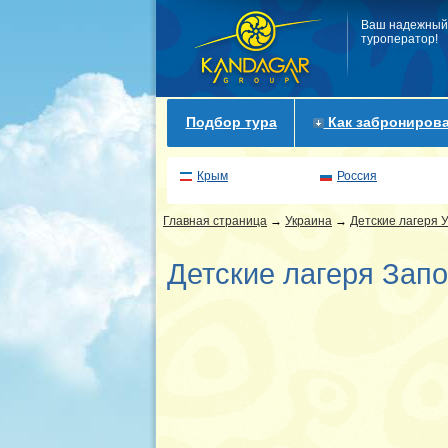
Ваш надежный
туроператор!
Подбор тура
Как забронирова
Крым
Россия
Главная страница
→
Украина
→
Детские лагеря 
Детские лагеря Зап