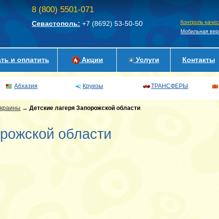
8 (800) 5501-071
Контроль каче
Севастополь:
+7 (8692)
53-50-50
Мобильная вер
ть и оплатить
Акции
Услуги
Контакты
Абхазия
Круизы
ТРАНСФЕРЫ
Украины
→
Детские лагеря Запорожской области
орожской области