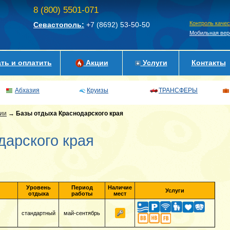
8 (800) 5501-071
Контроль каче
Севастополь:
+7 (8692)
53-50-50
Мобильная вер
ть и оплатить
Акции
Услуги
Контакты
Абхазия
Круизы
ТРАНСФЕРЫ
ии
→
Базы отдыха Краснодарского края
дарского края
Уровень
Период
Наличие
Услуги
отдыха
работы
мест
стандартный
май-сентябрь