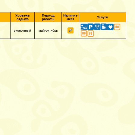
Уровень
Период
Наличие
Услуги
отдыха
работы
мест
экономный
май-октябрь