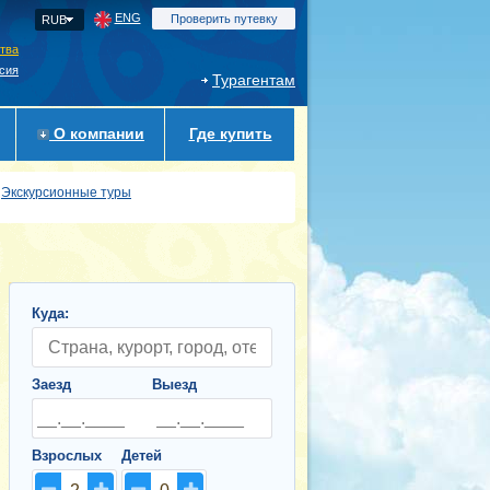
ENG
Проверить путевку
RUB
ства
сия
Турагентам
О компании
Где купить
Экскурсионные туры
Куда:
Заезд
Выезд
Взрослых
Детей