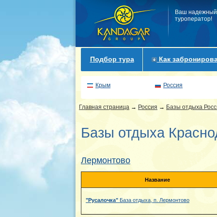
Ваш надежный
туроператор!
Подбор тура
Как забронирова
Крым
Россия
Главная страница
→
Россия
→
Базы отдыха Росс
Базы отдыха Красно
Лермонтово
Название
"Русалочка"
База отдыха, п. Лермонтово