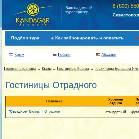
8 (800) 55
Ваш надежный
туроператор!
Севастопол
Подбор тура
Как забронировать и оплатить
Крым
Россия
Абхазия
Главная страница
→
Крым
→
Гостиницы Крыма
→
Гостиницы Большой Ял
Гостиницы Отрадного
Уровень
П
Название
отдыха
р
"Отрадное"
Вилла, п. Отрадное
стандартный
круг