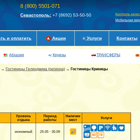
8 (800) 5501-071
Контроль каче
Севастополь:
+7 (8692)
53-50-50
Мобильная вер
ть и оплатить
Акции
Услуги
Контакты
Абхазия
Круизы
ТРАНСФЕРЫ
→
Гостиницы Геленджика (региона)
→
Гостиницы Криницы
Уровень
Период
Наличие
Услуги
отдыха
работы
мест
экономный
25.05 - 30.09