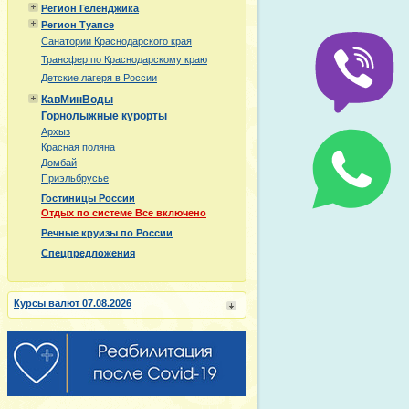
Регион Геленджика
Регион Туапсе
Санатории Краснодарского края
Трансфер по Краснодарскому краю
Детские лагеря в России
КавМинВоды
Горнолыжные курорты
Архыз
Красная поляна
Домбай
Приэльбрусье
Гостиницы России
Отдых по системе Все включено
Речные круизы по России
Спецпредложения
Курсы валют 07.08.2026