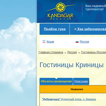
Ваш надежный
туроператор!
Подбор тура
Как забронирова
Крым
Россия
Главная страница
→
Россия
→
Гостиницы России
Гостиницы Криницы
Объекты размещения
Описание
Название
"Дубравушка"
Курортный отель, п. Криница