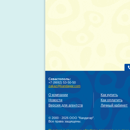
Севастополь:
+7 (8692) 53-50-50
zakaz@kandagar.com
О компании
Как купить
Новости
Как оплатить
Версия для агентств
Личный кабинет
© 2000 - 2026 ООО "Кандагар".
Все права защищены.