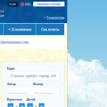
ENG
Проверить путевку
RUB
ства
сия
Турагентам
О компании
Где купить
Экскурсионные туры
Куда:
Заезд
Выезд
Взрослых
Детей