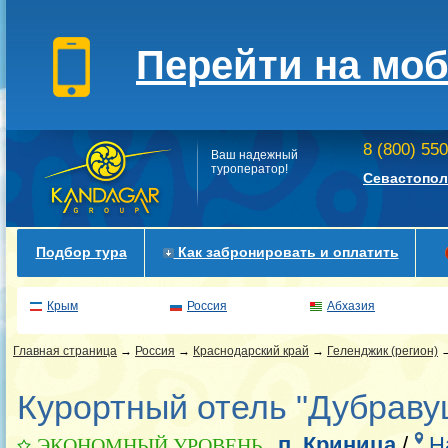
Перейти на мо
8 (800) 55
Ваш надежный
туроператор!
Севастопол
Подбор тура
Как забронировать и оплатить
Крым
Россия
Абхазия
Главная страница
→
Россия
→
Краснодарский край
→
Геленджик (регион)
Курортный отель "Дубраву
п. Криница
/
Н
ЭКОНОМНЫЙ УРОВЕНЬ