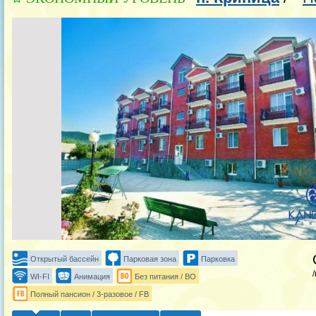
Открытый бассейн
Парковая зона
Парковка
WI-FI
Анимация
Без питания / BO
Полный пансион / 3-разовое / FB