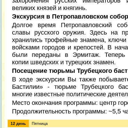
захоронения русских императоров 
великих князей и княгинь.
Экскурсия в Петропавловском собо
Долгое время Петропавловский соб
славы русского оружия. Здесь на п
хранились трофейные знамена, ключи 
войсками городов и крепостей. В нач
были переданы в Эрмитаж. Теперь 
копии шведских и турецких знамен.
Посещение тюрьмы Трубецкого бас
В ходе экскурсии Вы также побывает
Бастилии» - тюрьме Трубецкого бас
многие известные политические деятел
Место окончания программы: центр го
Продолжительность программы: ~5,5 ч
12 день
Пятница