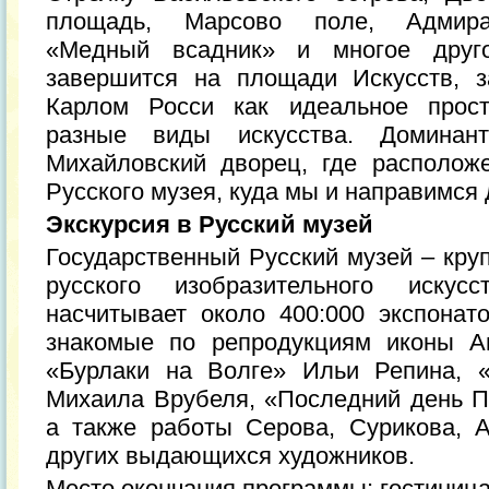
площадь, Марсово поле, Адмирал
«Медный всадник» и многое друго
завершится на площади Искусств, з
Карлом Росси как идеальное прост
разные виды искусства. Доминан
Михайловский дворец, где располож
Русского музея, куда мы и направимся
Экскурсия в Русский музей
Государственный Русский музей – кру
русского изобразительного искус
насчитывает около 400:000 экспонат
знакомые по репродукциям иконы А
«Бурлаки на Волге» Ильи Репина, 
Михаила Врубеля, «Последний день 
а также работы Серова, Сурикова, А
других выдающихся художников.
Место окончания программы: гостиниц