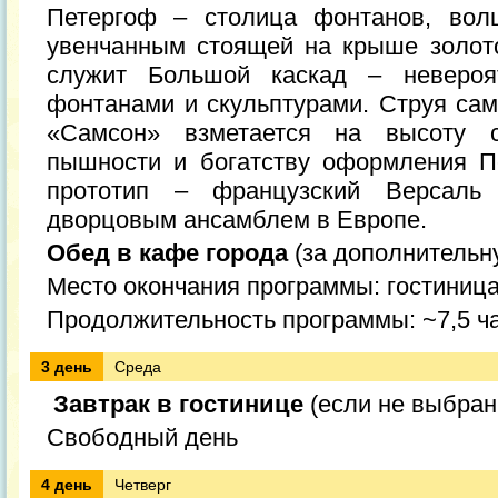
Петергоф – столица фонтанов, вол
увенчанным стоящей на крыше золот
служит Большой каскад – неверо
фонтанами и скульптурами. Струя сам
«Самсон» взметается на высоту 
пышности и богатству оформления П
прототип – французский Версал
дворцовым ансамблем в Европе.
Обед в кафе города
(за дополнительн
Место окончания программы: гостиниц
Продолжительность программы: ~7,5 ч
3 день
Среда
Завтрак в гостинице
(если не выбран
Свободный день
4 день
Четверг