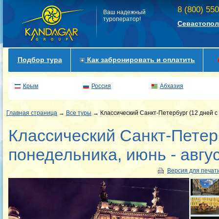
8 (800) 55
Ваш надежный
туроператор!
Севастопол
Подбор тура
Как забронировать и оплатить
Крым
Россия
Абхазия
Главная страница
→
Все туры
→ Классический Санкт-Петербург (12 дней с 
Классический Санкт-Петерб
понедельника, июнь - авгус
Версия для печат