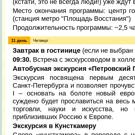
(кстати, это не всегда люди!) уже ждут 
Место окончания программы: центр го
(станция метро "Площадь Восстания")
Продолжительность программы: ~2,5 ч
11 день
Четверг
Завтрак в гостинице
(если не выбран 
09:30.
Встреча с экскурсоводом в холл
Автобусная экскурсия «Петровский 
Экскурсия посвящена первым десят
Санкт-Петербурга и позволяет прочув
I – основать на болоте новый евро
суждено будет прославиться на весь м
торговли, науки и искусства, но
приблизивших Россию к Европе.
Экскурсия в Кунсткамеру
Слово «кунсткамера» в переводе с н