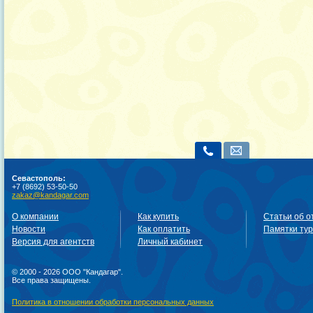
Севастополь:
+7 (8692) 53-50-50
zakaz@kandagar.com
О компании
Как купить
Статьи об о
Новости
Как оплатить
Памятки ту
Версия для агентств
Личный кабинет
© 2000 - 2026 ООО "Кандагар".
Все права защищены.
Политика в отношении обработки персональных данных