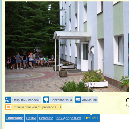
Открытый бассейн
Парковая зона
Анимация
/
Полный пансион / 3-разовое / FB
Описание
Цены
Лечение
Как добраться
Отзывы