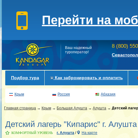
Перейти на мо
8 (800) 55
Ваш надежный
туроператор!
Севастопол
Подбор тура
Как забронировать и оплатить
Крым
Россия
Абхазия
Главная страница
→
Крым
→
Большая Алушта
→
Алушта
→
Детский лаге
Детский лагерь "Кипарис" г. Алушта
г. Алушта
/
На карте
КОМФОРТНЫЙ УРОВЕНЬ