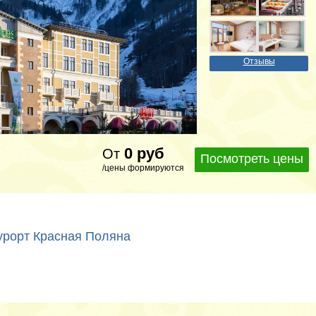
Отзывы
0
руб
От
Посмотреть цены
/цены формируются
 курорт Красная Поляна