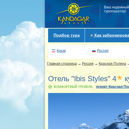
Ваш надежный
туроператор!
Подбор тура
Как забронирова
Крым
Россия
Главная страница
→
Россия
→
Красная Поляна
Отель "Ibis Styles" 4
к
курорт Красная По
КОМФОРТНЫЙ УРОВЕНЬ