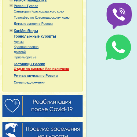
Регион Геленджика
Регион Туапсе
Санатории Краснодарского края
Трансфер по Краснодарскому краю
Детские лагеря в России
КавМинВоды
Горнолыжные курорты
Архыз
Красная поляна
Домбай
Приэльбрусье
Гостиницы России
Отдых по системе Все включено
Речные круизы по России
Спецпредложения