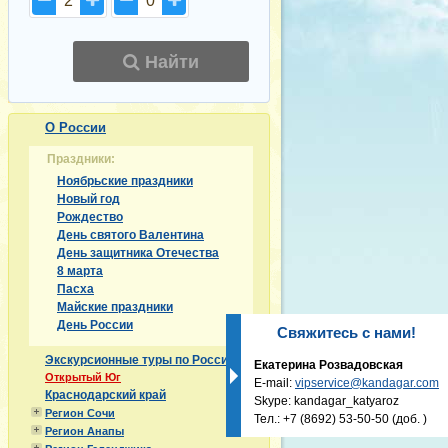
2
0
Найти
О России
Праздники:
Ноябрьские праздники
Новый год
Рождество
День святого Валентина
День защитника Отечества
8 марта
Пасха
Майские праздники
День России
Свяжитесь с нами!
Экскурсионные туры по России
Екатерина Розвадовская
Открытый Юг
E-mail:
vipservice@kandagar.com
Краснодарский край
Skype: kandagar_katyaroz
Регион Сочи
Тел.:
+7 (8692) 53-50-50
(доб. )
Регион Анапы