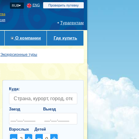
ENG
Проверить путевку
RUB
ства
сия
Турагентам
О компании
Где купить
Экскурсионные туры
Куда:
Заезд
Выезд
Взрослых
Детей