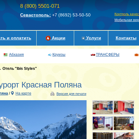
8 (800) 5501-071
Контроль каче
Севастополь:
+7 (8692)
53-50-50
Мобильная вер
ть и оплатить
Акции
Услуги
Контакты
Абхазия
Круизы
ТРАНСФЕРЫ
→
Отель "Ibis Styles"
урорт Красная Поляна
ляна
/
На карте
Версия для печати