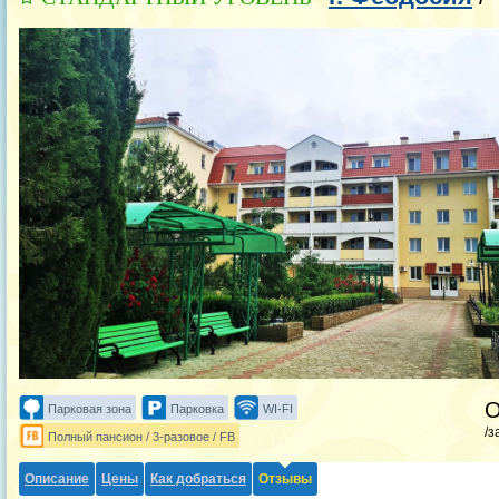
Парковая зона
Парковка
WI-FI
/з
Полный пансион / 3-разовое / FB
Описание
Цены
Как добраться
Отзывы