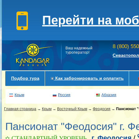
Перейти на мо
8 (800) 55
Ваш надежный
туроператор!
Севастопол
Подбор тура
Как забронировать и оплатить
Крым
Россия
Абхазия
Главная страница
→
Крым
→
Восточный Крым
→
Феодосия
→
Пансионат 
Пансионат "Феодосия" г. Ф
г. Феодосия
/
СТАНДАРТНЫЙ УРОВЕНЬ