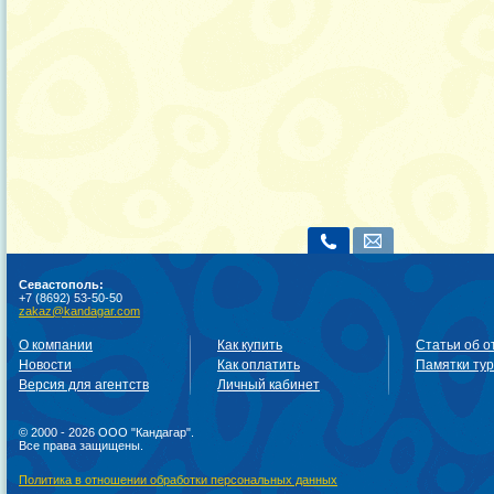
Севастополь:
+7 (8692) 53-50-50
zakaz@kandagar.com
О компании
Как купить
Статьи об о
Новости
Как оплатить
Памятки ту
Версия для агентств
Личный кабинет
© 2000 - 2026 ООО "Кандагар".
Все права защищены.
Политика в отношении обработки персональных данных