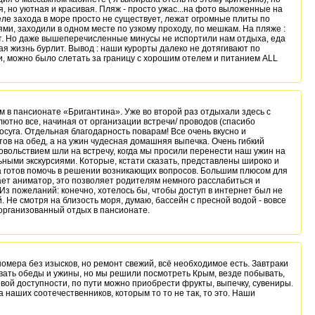
, но уютная и красивая. Пляж - просто ужас...на фото выложенные на
деле захода в море просто не существует, лежат огромные плиты по
и, заходили в одном месте по узкому проходу, по мешкам. На пляже :
нет. Но даже вышеперечисленные минусы не испортили нам отдыха, еда
я жизнь бурлит. Вывод : наши курорты далеко не дотягивают по
или, можно было слетать за границу с хорошим отелем и питанием ALL
 в пансионате «Бригантина». Уже во второй раз отдыхали здесь с
ютно все, начиная от организации встречи/ проводов (спасибо
суга. Отдельная благодарность поварам! Все очень вкусно и
ов на обед, а на ужин чудесная домашняя выпечка. Очень гибкий
довольствием шли на встречу, когда мы просили перенести наш ужин на
ьными экскурсиями. Которые, кстати сказать, представлены широко и
 готов помочь в решении возникающих вопросов. Большим плюсом для
ает аниматор, это позволяет родителям немного расслабиться и
Из пожеланий: конечно, хотелось бы, чтобы доступ в интернет был не
й. Не смотря на близость моря, думаю, бассейн с пресной водой - вовсе
организованный отдых в пансионате.
омера без изысков, но ремонт свежий, всё необходимое есть. Завтраки
вать обеды и ужины, но мы решили посмотреть Крым, везде побывать,
овой доступности, по пути можно приобрести фрукты, выпечку, сувениры.
наших соотечественников, которым то то не так, то это. Наши