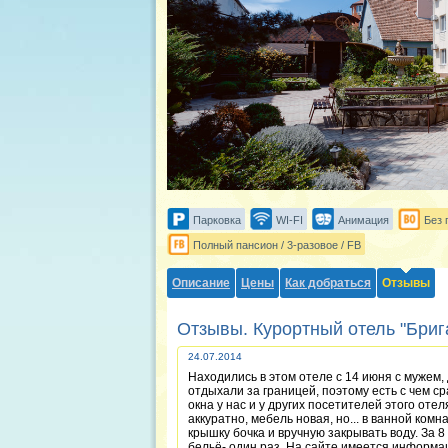
Парковка
WI-FI
Анимация
Без 
Полный пансион / 3-разовое / FB
Описание
Цены
Как добраться
Отзывы
Отзывы. Курортный отель "Брига
24.07.2014
Находились в этом отеле с 14 июня с мужем,
отдыхали за границей, поэтому есть с чем ср
окна у нас и у других посетителей этого оте
аккуратно, мебель новая, но... в ванной ком
крышку бочка и вручную закрывать воду. За 
бельё- один раз. На сайте имеется информац