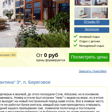
Отзывы (5)
Экскурсии
Активный отдых
Отдых с детьми
Молодежный отдых
0
руб
От
питания / BO
Посмотреть цены
/цены формируются
Заказать трансфер
нтина" 3*, п. Береговое
 дочерью и внучкой, до этого посещали Сочи, Абхазию, но в основном
авнивать. Номер в отели был оплачен "люкс" с видом на море, но в итоге
ля выходят на новый построенный перед нами отель. Всё в номере чисто,
нате не работал бачок унитаза, каждый раз нам приходилось открывать
8 дней нашего пребывания там , поменяли полотенца и постельное
ия о массажном кабинете ( я выбирала отель по этому критерию), но