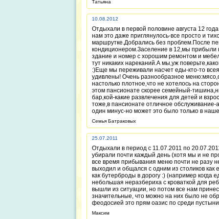
Татьяна
10.08.2012
Отдыхали в первой половине августа 12 года
нам это даже приглянулось-все просто и тих
маршрутке.Добрались без проблем.После пек
кондиционером.Заселение в 12,мы прибыли в 
здание и номер с хорошим ремонтом и мебе
тут никаких нареканий.А мы,уж поверьте,как
:)Еще мы переживали насчет еды-кто-то всея
удивлены! Очень разнообразное меню:мясо,
настолько плотное,что не хотелось на сторо
этом пансионате скорее семейный-тишина,ни
бар,кой-какие развлечения для детей и взр
тоже,в пансионате отличное обслуживание-а 
один минус-но может это было только в наш
Семья Батраковых
25.07.2011
Отдыхали в период с 11.07.2011 по 20.07.20
убирали почти каждый день (хотя мы и не про
все время прибывания меню почти не разу н
выходил и общался с одним из столиков как 
как бутерброды в дорогу :) (например когда 
небольшая неразбериха с кроваткой для ребе
вышли из ситуации, но потом все нам принес
значительные, что можно на них было не об
феодосией это прям оазис по среди пустыни
Максим