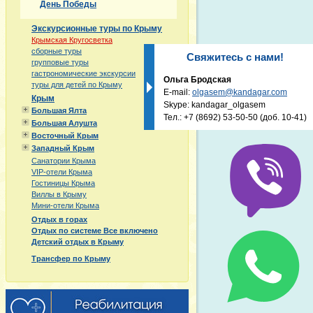
День Победы
Экскурсионные туры по Крыму
Крымская Кругосветка
сборные туры
Свяжитесь с нами!
групповые туры
гастрономические экскурсии
Ольга Бродская
туры для детей по Крыму
E-mail:
olgasem@kandagar.com
Крым
Skype: kandagar_olgasem
Большая Ялта
Тел.:
+7 (8692) 53-50-50
(доб. 10-41)
Большая Алушта
Восточный Крым
Западный Крым
Санатории Крыма
VIP-отели Крыма
Гостиницы Крыма
Виллы в Крыму
Мини-отели Крыма
Отдых в горах
Отдых по системе Все включено
Детский отдых в Крыму
Трансфер по Крыму