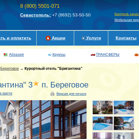
8 (800) 5501-071
Контроль каче
Севастополь:
+7 (8692)
53-50-50
Мобильная вер
ть и оплатить
Акции
Услуги
Контакты
Абхазия
Круизы
ТРАНСФЕРЫ
→
Береговое
→
Курортный отель "Бригантина"
антина" 3
п. Береговое
а карте
Версия для печати