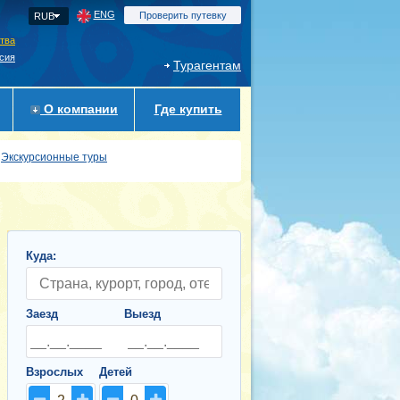
ENG
Проверить путевку
RUB
ства
сия
Турагентам
О компании
Где купить
Экскурсионные туры
Куда:
Заезд
Выезд
Взрослых
Детей