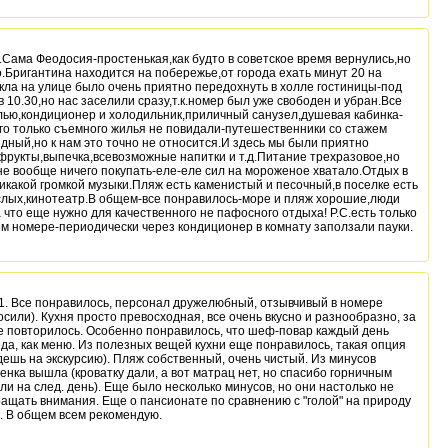
.Сама Феодосия-простенькая,как будто в советское время вернулись,но
о.Бригантина находится на побережье,от города ехать минут 20 на
ла на улице было очень приятно передохнуть в холле гостиницы-под
10.30,но нас заселили сразу,т.к.номер был уже свободен и убран.Все
лью,кондиционер и холодильник,приличный санузел,душевая кабинка-
ого только съемного жилья не повидали-путешественники со стажем
дный,но к нам это точно не относится.И здесь мы были приятно
фрукты,выпечка,всевозможные напитки и т.д.Питание трехразовое,но
не вообще ничего покупать-еле-еле сил на мороженое хватало.Отдых в
какой громкой музыки.Пляж есть каменистый и песочный,в поселке есть
ослых,кинотеатр.В общем-все понравилось-море и пляж хорошие,люди
что еще нужно для качественного не пафосного отдыха! Р.С.есть только
ем номере-периодически через кондиционер в комнату заползали пауки.
11. Все понравилось, персонал дружелюбный, отзывчивый в номере
сили). Кухня просто превосходная, все очень вкусно и разнообразно, за
е повторилось. Особенно понравилось, что шеф-повар каждый день
еда, как меню. Из полезных вещей кухни еще понравилось, такая опция
едешь на экскурсию). Пляж собственный, очень чистый. Из минусов
нка вышла (кроватку дали, а вот матрац нет, но спасибо горничным
ли на след. день). Еще было несколько минусов, но они настолько не
ращать внимания. Еще о пансионате по сравнению с "голой" на природу
. В общем всем рекомендую.