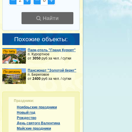
2
0
Найти
Похожие объекты:
Парк-отель "Гранд Курорт"
По типу
п. Курортное
от
3050
руб
за чел. / сутки
Пансионат "Золотой берег"
По региону
п. Береговое
от
2400
руб
за чел. / сутки
Праздники:
Ноябрьские праздники
Новый год
Рождество
День святого Валентина
Майские праздники