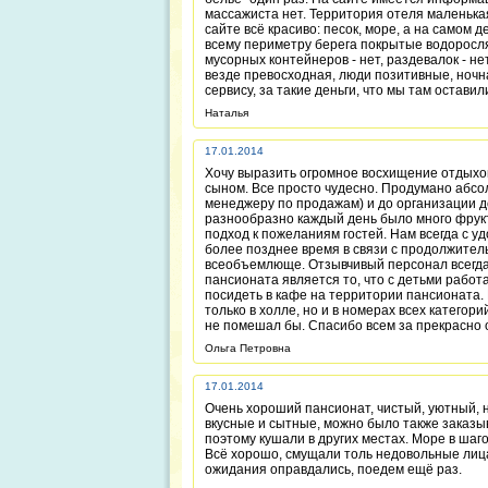
массажиста нет. Территория отеля маленькая
сайте всё красиво: песок, море, а на самом 
всему периметру берега покрытые водорослям
мусорных контейнеров - нет, раздевалок - 
везде превосходная, люди позитивные, ночна
сервису, за такие деньги, что мы там остав
Наталья
17.01.2014
Хочу выразить огромное восхищение отдыхом
сыном. Все просто чудесно. Продумано абсол
менеджеру по продажам) и до организации до
разнообразно каждый день было много фрукт
подход к пожеланиям гостей. Нам всегда с у
более позднее время в связи с продолжител
всеобъемлюще. Отзывчивый персонал всегда
пансионата является то, что с детьми работ
посидеть в кафе на территории пансионата. 
только в холле, но и в номерах всех категори
не помешал бы. Спасибо всем за прекрасно 
Ольга Петровна
17.01.2014
Очень хороший пансионат, чистый, уютный, н
вкусные и сытные, можно было также заказы
поэтому кушали в других местах. Море в шаг
Всё хорошо, смущали толь недовольные лица 
ожидания оправдались, поедем ещё раз.