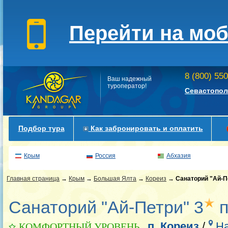
Перейти на мо
8 (800) 55
Ваш надежный
туроператор!
Севастопол
Подбор тура
Как забронировать и оплатить
Крым
Россия
Абхазия
Главная страница
→
Крым
→
Большая Ялта
→
Кореиз
→
Санаторий "Ай-П
Санаторий "Ай-Петри" 3
п
п. Кореиз
/
На
КОМФОРТНЫЙ УРОВЕНЬ