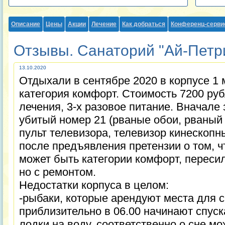
Описание
Цены
Акции
Лечение
Как добраться
Конференц-серви
Отзывы. Санаторий "Ай-Петри"
13.10.2020
Отдыхали в сентябре 2020 в корпусе 1 м
категория комфорт. Стоимость 7200 руб
лечения, 3-х разовое питание. Вначале
убитый номер 21 (рваные обои, рваны
пульт телевизора, телевизор кинескопны
после предъявления претензии о том, 
может быть категории комфорт, пересил
но с ремонтом.
Недостатки корпуса в целом:
-рыбаки, которые арендуют места для с
приблизительно в 06.00 начинают спус
лодки на воду, соответственно о сне м