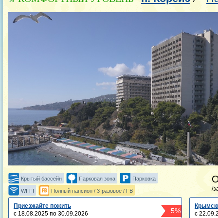
Крытый бассейн
Парковая зона
Парковка
/з
WI-FI
Полный пансион / 3-разовое / FB
Приезжайте пожить
Крымск
5%
с 18.08.2025 по 30.09.2026
с 22.09.