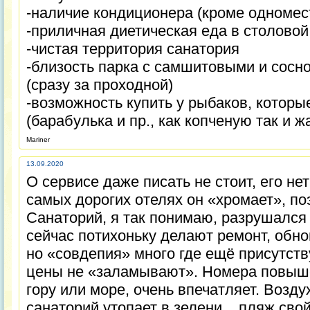
-наличие кондиционера (кроме одномес
-приличная диетическая еда в столовой
-чистая территория санатория
-близость парка с самшитовыми и сос
(сразу за проходной)
-возможность купить у рыбаков, которы
(барабулька и пр., как копченую так и 
Mariner
13.09.2020
О сервисе даже писать не стоит, его не
самых дорогих отелях он «хромает», по
Санаторий, я так понимаю, разрушался 
сейчас потихоньку делают ремонт, обн
но «совдепия» много где ещё присутству
цены не «заламывают». Номера повыше
гору или море, очень впечатляет. Возд
санаторий утопает в зелени... пляж свой