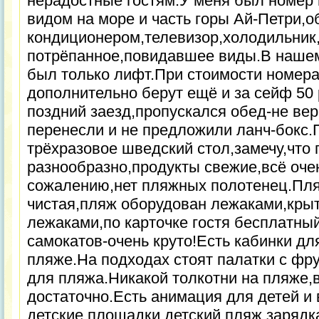
нерадостные гостям.У меня был номер н
видом на море и часть горы Ай-Петри,
кондиционером,телевизор,холодильник
потрёпанное,повидавшее виды.В наше
был только лифт.При стоимости номера
дополнительно берут ещё и за сейф 50
поздний заезд,пропускался обед-не вер
перенесли и не предложили ланч-бокс.
трёхразовое шведский стол,замечу,что 
разнообразно,продукты свежие,всё оче
сожалению,нет пляжных полотенец.Пля
чистая,пляж оборудован лежаками,кры
лежаками,по карточке гостя бесплатны
самокатов-очень круто!Есть кабинки дл
пляже.На подходах стоят палатки с фр
для пляжа.Никакой толкотни на пляже,
достаточно.Есть анимация для детей и
детские площадки,детский пляж,зарядк