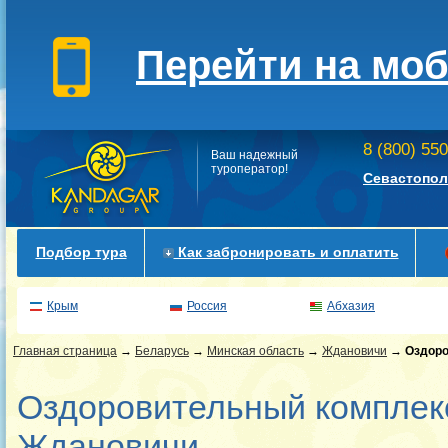
Перейти на мо
8 (800) 55
Ваш надежный
туроператор!
Севастопол
Подбор тура
Как забронировать и оплатить
Крым
Россия
Абхазия
Главная страница
→
Беларусь
→
Минская область
→
Ждановичи
→
Оздоро
Оздоровительный комплекс
Ждановичи