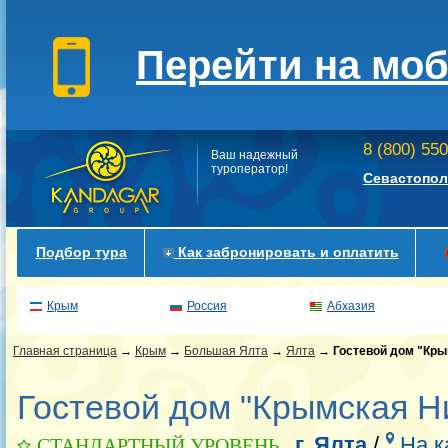
Перейти на мо
8 (800) 55
Ваш надежный
туроператор!
Севастопол
Подбор тура
Как забронировать и оплатить
Крым
Россия
Абхазия
Главная страница
→
Крым
→
Большая Ялта
→
Ялта
→
Гостевой дом "Кры
Гостевой дом "Крымская Ни
г. Ялта
/
На к
СТАНДАРТНЫЙ УРОВЕНЬ