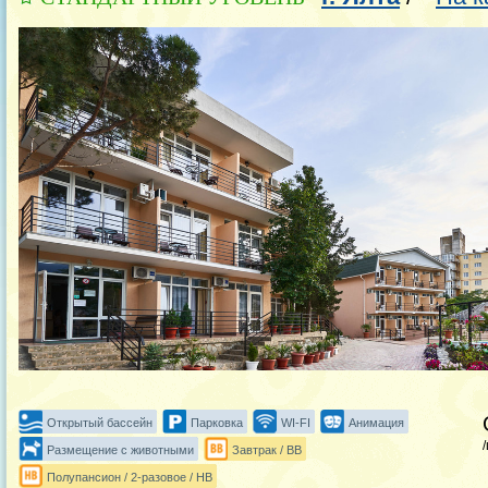
Открытый бассейн
Парковка
WI-FI
Анимация
Размещение с животными
Завтрак / BB
Полупансион / 2-разовое / HB