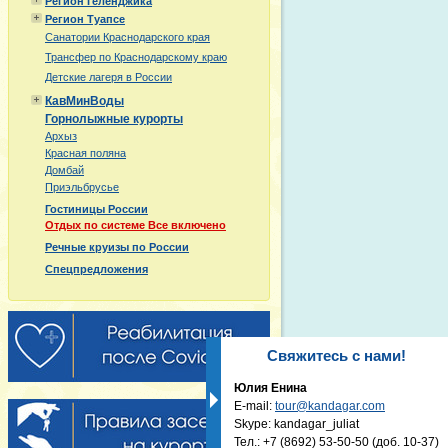
Регион Геленджика
Регион Туапсе
Санатории Краснодарского края
Трансфер по Краснодарскому краю
Детские лагеря в России
КавМинВоды
Горнолыжные курорты
Архыз
Красная поляна
Домбай
Приэльбрусье
Гостиницы России
Отдых по системе Все включено
Речные круизы по России
Спецпредложения
Свяжитесь с нами!
Юлия Енина
E-mail:
tour@kandagar.com
Skype: kandagar_juliat
Тел.:
+7 (8692) 53-50-50
(доб. 10-37)