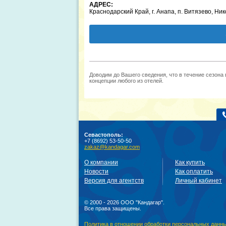
АДРЕС:
Краснодарский Край, г. Анапа, п. Витязево, Ник
Доводим до Вашего сведения, что в течение сезона
концепции любого из отелей.
Севастополь:
+7 (8692) 53-50-50
zakaz@kandagar.com
О компании
Как купить
Новости
Как оплатить
Версия для агентств
Личный кабинет
© 2000 - 2026 ООО "Кандагар".
Все права защищены.
Политика в отношении обработки персональных данн