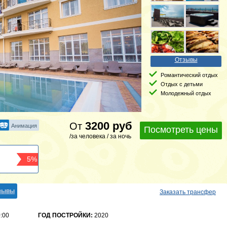
Отзывы
Романтический отдых
Отдых с детьми
Молодежный отдых
3200
руб
От
Анимация
Посмотреть цены
/за человека / за ночь
5%
зывы
Заказать трансфер
0:00
ГОД ПОСТРОЙКИ:
2020