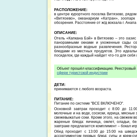
РАСПОЛОЖЕНИЕ:
в центре курортного поселка Витязево, рядо
«Витязево», океанариум «Катран», зоопарк 
обозрения. Расстояние от ж/д вокзала г. Анапа -
ОПИСАНИЕ:
Отель «Капкана Бэй» в Витязево – это оазис
панорамными окнами и ухоженные сады со
разнообразные водные развлечения. Рестор
блюдами из местных продуктов. Это идеальн
посиделок, где каждый найдет что-то для себ
Объект прошёл классификацию. Реестровый 
сфере туристской индустрии
ДЕТИ:
принимаются с любого возраста.
ПИТАНИЕ:
Питание по системе "ВСЕ ВКЛЮЧЕНО".
Основной завтрак проходит с 8:00 до 11:0
молочные и на воде, сосиски, курица, мясные 
свежевыжатые соки. Кроме этого, на свежем в
жареные блюда: яичница, омлет, оладьи, бе
завтраке предлагается комплимент – бокал игр
Обед проходит с 13:00 до 15:00 на шведск
ассортиментом первых блюд: супы и крем-су