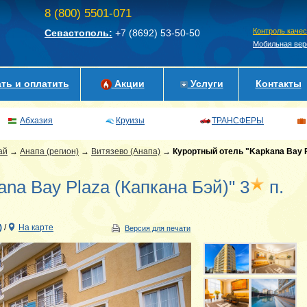
8 (800) 5501-071
Контроль каче
Севастополь:
+7 (8692)
53-50-50
Мобильная вер
ть и оплатить
Акции
Услуги
Контакты
Абхазия
Круизы
ТРАНСФЕРЫ
ай
→
Анапа (регион)
→
Витязево (Анапа)
→
Курортный отель "Kapkana Bay P
na Bay Plaza (Капкана Бэй)" 3
п.
)
/
На карте
Версия для печати