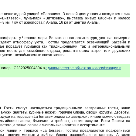
м с пешеходной улицей «Паралия». В пешей доступности находится пляж
«Витязево», луна-парк «Витязево», выставка живых бабочек и колесо
 8 км, 7 км от аэропорта г. Анапа, 16 км от центра Анапы.
 комфорта у Черного моря. Великолепная архитектура, уютные номера с
здают атмосферу уюта. Гостям предлагается освежающий бассейн и
ан порадует гурманов как традиционными, так и интернациональными
ое место для семейного отдыха, романтических встреч или дружеских
я и увезет незабываемые впечатления.
номер - С232025004804 в
едином реестре объектов классификации в
0. Гости смогут насладиться традиционными завтраками: тосты, каши
закуски (наггеты, куриные ножки), горячие блюда, овощи, фрукты, десерты,
оздухе на террасе «La terrase» рядом со шведской линией можно отведать
льгийские вафли, блинчики и крейпсы, легкие закуски. Всем Гостям на
истого, а также легкие алкогольные напитки в ассортименте.
ой линии и террасе «La terrase». Гостям предлагается подкрепиться
пы, горячие мясные и рыбные блюда, разнообразные гарниры. А также