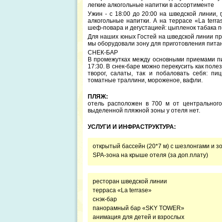
легкие алкогольные напитки в ассортименте
Ужин - с 18:00 до 20:00 на шведской линии,
алкогольные напитки. А на террасе «La terr
шеф-повара и дегустацией: цыпленок табака по
Для наших юных Гостей на шведской линии пре
мы оборудовали зону для приготовления питан
СНЕК-БАР
В промежутках между основными приемами пищ
17:30. В снек-баре можно перекусить как пол
творог, салаты, так и побаловать себя: пиц
томатные траллини, мороженое, вафли.
ПЛЯЖ:
отель расположен в 700 м от центрального
выделенной пляжной зоны у отеля нет.
УСЛУГИ И ИНФРАСТРУКТУРА:
открытый бассейн (20*7 м) c шезлонгами и з
SPA-зона на крыше отеля (за доп.плату)
ресторан шведской линии
терраса «La terrase»
снэк-бар
панорамный бар «SKY TOWER»
анимация для детей и взрослых