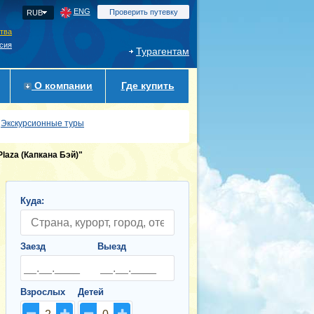
ENG
Проверить путевку
RUB
ства
сия
Турагентам
О компании
Где купить
Экскурсионные туры
laza (Капкана Бэй)"
Куда:
Заезд
Выезд
Взрослых
Детей