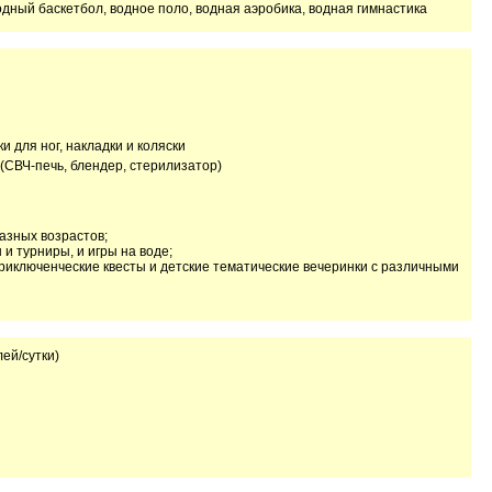
одный баскетбол, водное поло, водная аэробика, водная гимнастика
ки для ног, накладки и коляски
(СВЧ-печь, блендер, стерилизатор)
азных возрастов;
 и турниры, и игры на воде;
риключенческие квесты и детские тематические вечеринки с различными
лей/сутки)