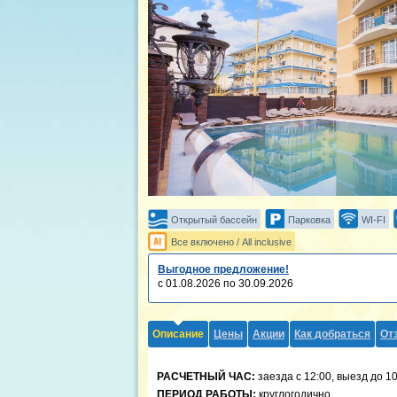
Открытый бассейн
Парковка
WI-FI
Все включено / All inclusive
Выгодное предложение!
с 01.08.2026 по 30.09.2026
Описание
Цены
Акции
Как добраться
От
РАСЧЕТНЫЙ ЧАС:
заезда с 12:00, выезд до 1
ПЕРИОД РАБОТЫ:
круглогодично