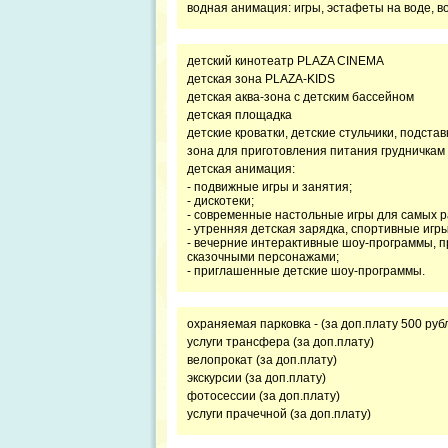
водная анимация: игры, эстафеты на воде, в
детский кинотеатр PLAZA CINEMA
детская зона PLAZA-KIDS
детская аква-зона с детским бассейном
детская площадка
детские кроватки, детские стульчики, подстав
зона для приготовления питания грудничкам 
детская анимация:
- подвижные игры и занятия;
- дискотеки;
- современные настольные игры для самых р
- утренняя детская зарядка, спортивные игры
- вечерние интерактивные шоу-программы, п
сказочными персонажами;
- приглашенные детские шоу-программы.
охраняемая парковка - (за доп.плату 500 руб
услуги трансфера (за доп.плату)
велопрокат (за доп.плату)
экскурсии (за доп.плату)
фотосессии (за доп.плату)
услуги прачечной (за доп.плату)