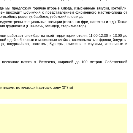
 где мы предложим горячие вторые блюда, изысканные закуски, коктейли,
ase» проходит шоу-кухня с представлением фирменного мастер-блюда от
-особому рецепту, барбекю, узбекский плов и др.
дусмотрены специальные позиции (картошка фри, наггетсы и т.д.). Также
ия грудничкам (СВЧ-печь, блендер, стерилизатор).
и работает снек-бар на всей территории отеля: 11:00-12:30 и 13:00 до
езной едой: яблочные и морковные слайсы, свежевыжатые фреши, йогурты,
ца, шаурма/гиро, наггетсы, бургеры, гриссини с соусами, чесночные и
 песчаного пляжа п. Витязево, шириной до 100 метров. Собственной
онтиками, включающий детскую зону (3*7 м)